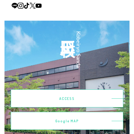
三田校
Kobeiryo Sanda
ACCESS
Google MAP