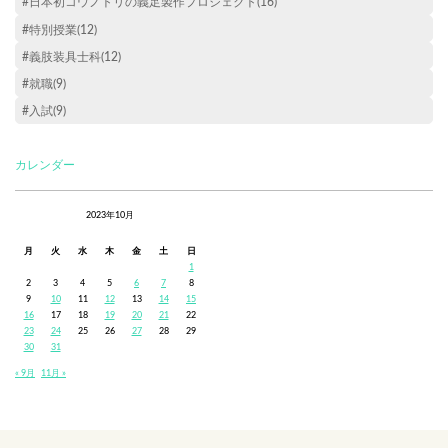
#日本初コウノトリの義足製作プロジェクト(16)
#特別授業(12)
#義肢装具士科(12)
#就職(9)
#入試(9)
カレンダー
2023年10月
月
火
水
木
金
土
日
1
2
3
4
5
6
7
8
9
10
11
12
13
14
15
16
17
18
19
20
21
22
23
24
25
26
27
28
29
30
31
« 9月
11月 »