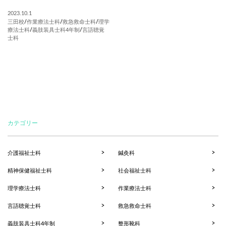
2023.10.1
三田校
/
作業療法士科
/
救急救命士科
/
理学
療法士科
/
義肢装具士科4年制
/
言語聴覚
士科
カテゴリー
介護福祉士科
鍼灸科
精神保健福祉士科
社会福祉士科
理学療法士科
作業療法士科
言語聴覚士科
救急救命士科
義肢装具士科4年制
整形靴科