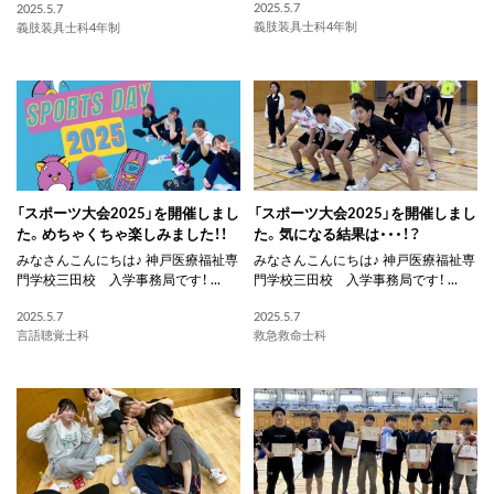
2025.5.7
2025.5.7
義肢装具士科4年制
義肢装具士科4年制
「スポーツ大会2025」を開催しまし
「スポーツ大会2025」を開催しまし
た。めちゃくちゃ楽しみました！！
た。気になる結果は・・・！？
みなさんこんにちは♪ 神戸医療福祉専
みなさんこんにちは♪ 神戸医療福祉専
門学校三田校 入学事務局です！ ...
門学校三田校 入学事務局です！ ...
2025.5.7
2025.5.7
言語聴覚士科
救急救命士科