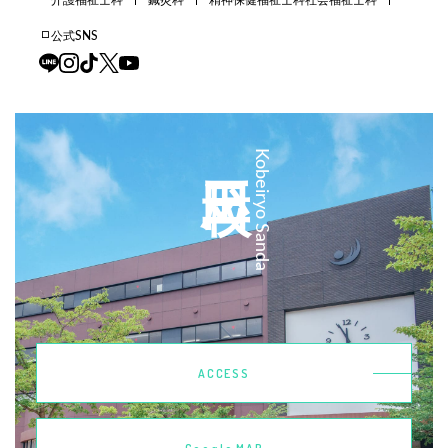
公式SNS
三田校
Kobeiryo Sanda
ACCESS