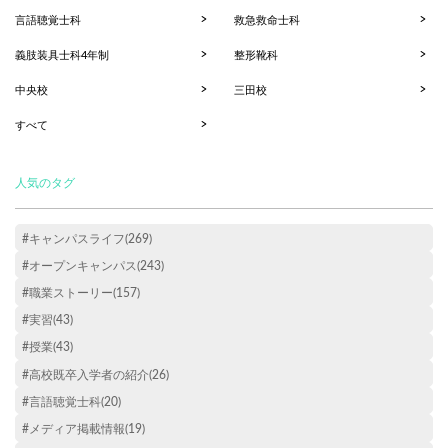
言語聴覚士科
救急救命士科
義肢装具士科4年制
整形靴科
中央校
三田校
すべて
人気のタグ
#キャンパスライフ(269)
#オープンキャンパス(243)
#職業ストーリー(157)
#実習(43)
#授業(43)
#高校既卒入学者の紹介(26)
#言語聴覚士科(20)
#メディア掲載情報(19)