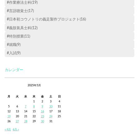
#作業療法士科(19)
#言語聴覚士(17)
#日本初コウノトリの義足製作プロジェクト(16)
#義肢装具士科(12)
#特別授業(11)
#就職(9)
#入試(9)
カレンダー
2025年5月
月
火
水
木
金
土
日
1
2
3
4
5
6
7
8
9
10
11
12
13
14
15
16
17
18
19
20
21
22
23
24
25
26
27
28
29
30
31
« 4月
6月 »