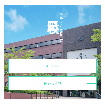
三田校
Kobeiryo Sanda
ACCESS
Google MAP