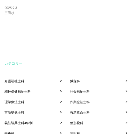
2025.9.3
三田校
カテゴリー
介護福祉士科
鍼灸科
精神保健福祉士科
社会福祉士科
理学療法士科
作業療法士科
言語聴覚士科
救急救命士科
義肢装具士科4年制
整形靴科
中央校
三田校