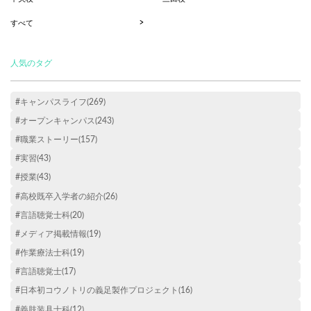
すべて
人気のタグ
#キャンパスライフ(269)
#オープンキャンパス(243)
#職業ストーリー(157)
#実習(43)
#授業(43)
#高校既卒入学者の紹介(26)
#言語聴覚士科(20)
#メディア掲載情報(19)
#作業療法士科(19)
#言語聴覚士(17)
#日本初コウノトリの義足製作プロジェクト(16)
#義肢装具士科(12)