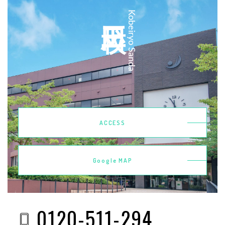
三田校
Kobeiryo Sanda
ACCESS
Google MAP
0120-511-294