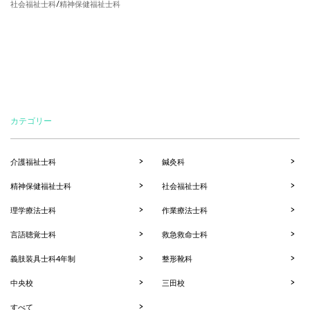
社会福祉士科
/
精神保健福祉士科
カテゴリー
介護福祉士科
鍼灸科
精神保健福祉士科
社会福祉士科
理学療法士科
作業療法士科
言語聴覚士科
救急救命士科
義肢装具士科4年制
整形靴科
中央校
三田校
すべて