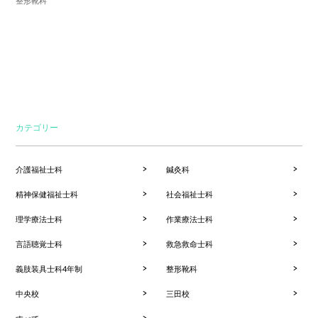
整形靴科
カテゴリー
介護福祉士科
鍼灸科
精神保健福祉士科
社会福祉士科
理学療法士科
作業療法士科
言語聴覚士科
救急救命士科
義肢装具士科4年制
整形靴科
中央校
三田校