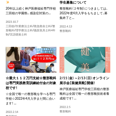
学生募集について
20年以上続く神戸医療福祉専門学校
整形靴科（２年制）につきましては、
三田校の学園祭。感染症対策の...
2022年度4月入学をもちまして、募
集終了と...
2023.10.7
三田校
/
作業療法士科
/
救急救命士科
/
整
2022.4.13
形靴科
/
理学療法士科
/
義肢装具士科4年
整形靴科
制
/
言語聴覚士科
☆最大１１２万円支給☆整形靴科
2/11（金）～2/13（日）オンライン
は専門実践教育訓練給付金の対象
展示会【装健美靴】開催！
校です！
神戸医療福祉専門学校三田校の整形
靴科は全国で唯一の整形靴技術者養
☆全国で唯一の整形靴を学べる専門
成校です！ ...
学校☆2022年4月入学まだ間に合い
ます！ ...
2022.2.5
整形靴科
2022.2.14