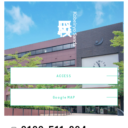
三田校
Kobeiryo Sanda
ACCESS
Google MAP