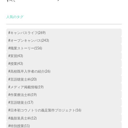
すべて
人気のタグ
#キャンパスライフ(269)
#オープンキャンパス(243)
#職業ストーリー(156)
#実習(43)
#授業(43)
#高校既卒入学者の紹介(26)
#言語聴覚士科(20)
#メディア掲載情報(19)
#作業療法士科(19)
#言語聴覚士(17)
#日本初コウノトリの義足製作プロジェクト(16)
#義肢装具士科(12)
#特別授業(11)