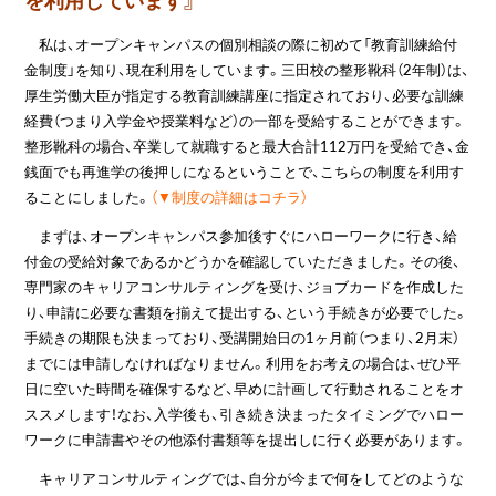
私は、オープンキャンパスの個別相談の際に初めて「教育訓練給付
金制度」を知り、現在利用をしています。三田校の整形靴科（2年制）は、
厚生労働大臣が指定する教育訓練講座に指定されており、必要な訓練
経費（つまり入学金や授業料など）の一部を受給することができます。
整形靴科の場合、卒業して就職すると最大合計112万円を受給でき、金
銭面でも再進学の後押しになるということで、こちらの制度を利用す
ることにしました。
（▼制度の詳細はコチラ）
まずは、オープンキャンパス参加後すぐにハローワークに行き、給
付金の受給対象であるかどうかを確認していただきました。その後、
専門家のキャリアコンサルティングを受け、ジョブカードを作成した
り、申請に必要な書類を揃えて提出する、という手続きが必要でした。
手続きの期限も決まっており、受講開始日の1ヶ月前（つまり、2月末）
までには申請しなければなりません。利用をお考えの場合は、ぜひ平
日に空いた時間を確保するなど、早めに計画して行動されることをオ
ススメします！なお、入学後も、引き続き決まったタイミングでハロー
ワークに申請書やその他添付書類等を提出しに行く必要があります。
キャリアコンサルティングでは、自分が今まで何をしてどのような