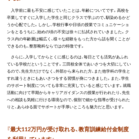
入学前に最も不安に感じていたことは、年齢についてです。高校を
卒業してすぐに入学した学生と同じクラスで学ぶので、馴染めるかど
うか心配でした。しかし、学校行事や日頃の授業でコミュニケーショ
ンをとるうちに、始めの頃の不安は徐々に払拭されていきました。ク
ラス内の年齢層は幅広く、様々な経験をもった方から話を聞くことが
できるのも、整形靴科ならではの特徴です。
さらに、入学してからとくに感じるのは、毎日とても活気があふれ
ている学校だということです。三田校全体であいさつを大切にしてい
るので、先生方だけでなく、外部から来られた方、また他学科の学生と
すれ違うときにもあいさつをする習慣が身につきました。また、学生
のサポート制度についても非常に充実していると感じています。就職
活動に向けて早期からキャリアガイダンスの授業が行われたり、先生
への相談も気軽に行ける環境なので、個別で細かな指導が受けられた
りと、あらゆる面でサポートが手厚いところも魅力だと思います。
『最大112万円が受け取れる、教育訓練給付金制度
を利用しています』