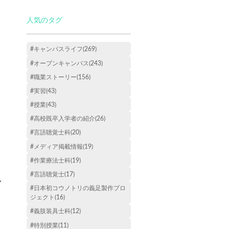
人気のタグ
#キャンパスライフ(269)
#オープンキャンパス(243)
#職業ストーリー(156)
#実習(43)
#授業(43)
#高校既卒入学者の紹介(26)
#言語聴覚士科(20)
#メディア掲載情報(19)
#作業療法士科(19)
#言語聴覚士(17)
ん
#日本初コウノトリの義足製作プロ
ジェクト(16)
#義肢装具士科(12)
#特別授業(11)