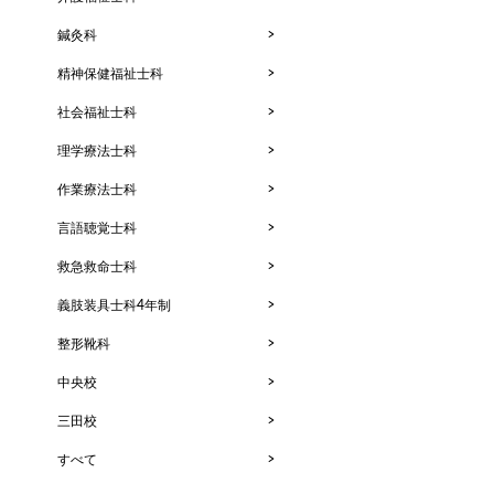
鍼灸科
精神保健福祉士科
社会福祉士科
理学療法士科
作業療法士科
言語聴覚士科
救急救命士科
義肢装具士科4年制
整形靴科
中央校
三田校
すべて