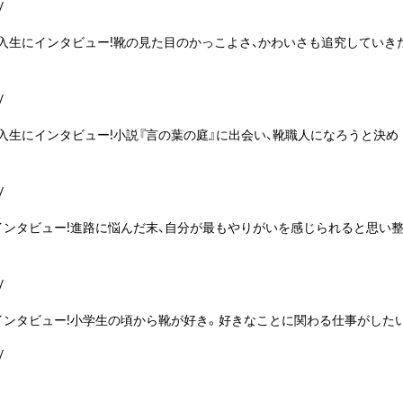
/
入生にインタビュー!靴の見た目のかっこよさ、かわいさも追究していき
/
入生にインタビュー!小説『言の葉の庭』に出会い、靴職人になろうと決め
/
ンタビュー!進路に悩んだ末、自分が最もやりがいを感じられると思い
/
インタビュー!小学生の頃から靴が好き。好きなことに関わる仕事がした
/