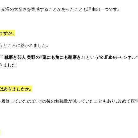
日光浴の大切さを実感することがあったことも理由の一つです。
ですか。
うところに惹かれました。
ど
「
靴磨き芸人 奥野の『兎にも角にも靴磨き』
」
というYouTubeチャンネル
きました！
はありましたか。
を履修していたので、その後の勉強量が減っていたこともあり、改めて座
。