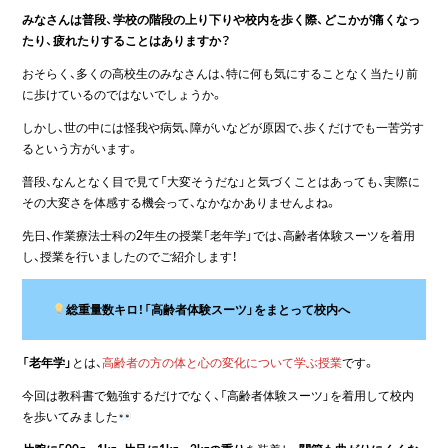
みなさんは普段、学校の階段の上り下りや校内を歩く際、どこかが痛くなっ
たり、疲れたりすることはありますか？
おそらく、多くの高校生のみなさんは、特に何も気にすることなく当たり前
に歩けているのではないでしょうか。
しかし、世の中には怪我や病気、障がいなどが原因で、歩くだけでも一苦労す
るという方がいます。
普段、なんとなく目で見て「大変そうだな」と気づくことはあっても、実際に
その大変さを体感する機会って、なかなかありませんよね。
先日、作業療法士科の2年生の授業「老年学」では、高齢者体験スーツを着用
し、授業を行いましたのでご紹介します！
総重量数キロ！「高齢者体験スーツ」をまとって校内へ
「老年学」
とは、
高齢者の方の体と心の変化について学ぶ授業
です。
今回は教科書で勉強するだけでなく、「高齢者体験スーツ」を着用して校内
を歩いてみました