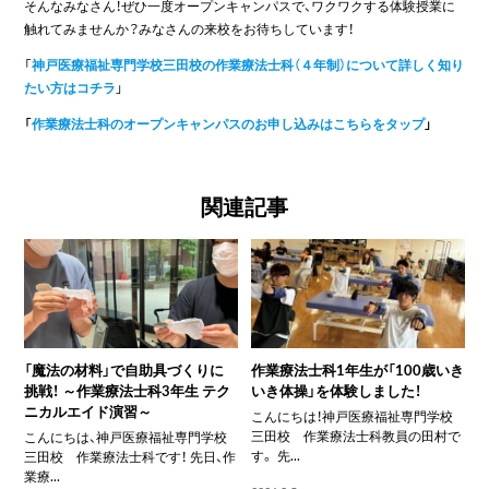
そんなみなさん！ぜひ一度オープンキャンパスで、ワクワクする体験授業に
触れてみませんか？みなさんの来校をお待ちしています！
「
神戸医療福祉専門学校三田校の作業療法士科（４年制）について詳しく知り
たい方はコチラ
」
「
作業療法士科のオープンキャンパスのお申し込みはこちらをタップ
」
関連記事
「魔法の材料」で自助具づくりに
作業療法士科1年生が「100歳いき
挑戦！ ～作業療法士科3年生 テク
いき体操」を体験しました！
ニカルエイド演習～
こんにちは！神戸医療福祉専門学校
三田校 作業療法士科教員の田村で
こんにちは、神戸医療福祉専門学校
す。 先...
三田校 作業療法士科です！ 先日、作
業療...