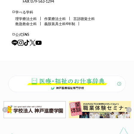
FAX：079-563-1294
学べる学科
理学療法士科
作業療法士科
言語聴覚士科
救急救命士科
義肢装具士科4年制
公式SNS