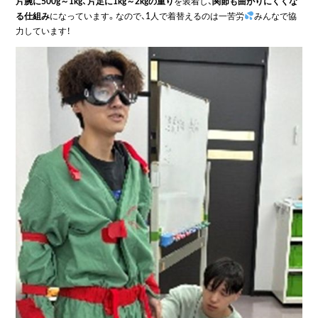
片腕に500g～1kg、片足に1kg～2kgの重り
を装着し、
関節も曲がりにくくな
る仕組み
になっています。なので、1人で着替えるのは一苦労
みんなで協
力しています！