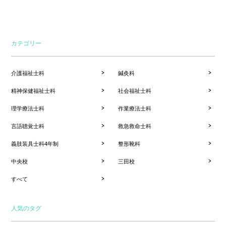
カテゴリー
介護福祉士科
鍼灸科
精神保健福祉士科
社会福祉士科
理学療法士科
作業療法士科
言語聴覚士科
救急救命士科
義肢装具士科4年制
整形靴科
中央校
三田校
すべて
人気のタグ