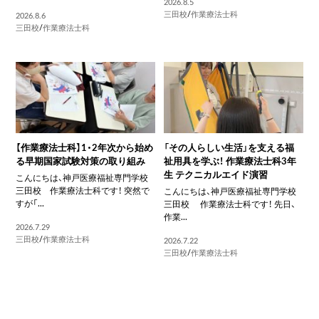
2026.8.5
三田校
/
作業療法士科
2026.8.6
三田校
/
作業療法士科
【作業療法士科】1・2年次から始め
「その人らしい生活」を支える福
る早期国家試験対策の取り組み
祉用具を学ぶ！ 作業療法士科3年
生 テクニカルエイド演習
こんにちは、神戸医療福祉専門学校
三田校 作業療法士科です！ 突然で
こんにちは、神戸医療福祉専門学校
すが「...
三田校 作業療法士科です！ 先日、
作業...
2026.7.29
三田校
/
作業療法士科
2026.7.22
三田校
/
作業療法士科