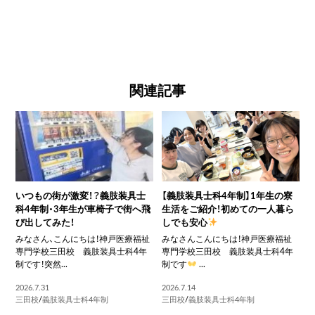
関連記事
いつもの街が激変！？義肢装具士
【義肢装具士科4年制】1年生の寮
科4年制・3年生が車椅子で街へ飛
生活をご紹介！初めての一人暮ら
び出してみた！
しでも安心
みなさん、こんにちは！神戸医療福祉
みなさんこんにちは！神戸医療福祉
専門学校三田校 義肢装具士科4年
専門学校三田校 義肢装具士科4年
制です！突然...
制です
...
2026.7.31
2026.7.14
三田校
/
義肢装具士科4年制
三田校
/
義肢装具士科4年制