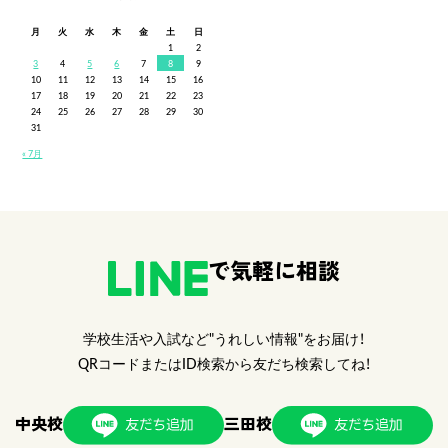
月
火
水
木
金
土
日
1
2
3
4
5
6
7
8
9
10
11
12
13
14
15
16
17
18
19
20
21
22
23
24
25
26
27
28
29
30
31
« 7月
で気軽に相談
学校生活や入試など"うれしい情報"をお届け！
QRコードまたはID検索から友だち検索してね！
中央校
三田校