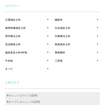
カテゴリー
介護福祉士科
鍼灸科
精神保健福祉士科
社会福祉士科
理学療法士科
作業療法士科
言語聴覚士科
救急救命士科
義肢装具士科4年制
整形靴科
中央校
三田校
すべて
人気のタグ
#キャンパスライフ(269)
#オープンキャンパス(243)