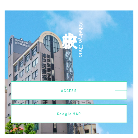
中央校
Kobeiryo Chuo
ACCESS
Google MAP