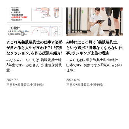
☆これも義肢装具士の仕事☆姿勢
AI時代にこそ輝く「義肢装具士」
が変わると人生が変わる？！「特別
という選択：「将来なくならない仕
なクッション」を作る授業を紹介！
事」ランキング上位の理由
みなさん、こんにちは！義肢装具士科
こんにちは。義肢装具士科4年制の
3年生です。 みなさんは、座位保持装
山本です。 突然ですが「将来、自分の
置...
仕事...
2026.7.3
2026.6.30
三田校
/
義肢装具士科4年制
三田校
/
義肢装具士科4年制