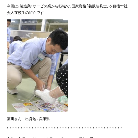
今回は、製造業・サービス業から転職で、国家資格「義肢装具士」を目指す社
会人在校生の紹介です。
藤川さん 出身地： 兵庫県
*-*-*-*-*-*-*-*-*-*-*-*-*-*-*-*-*-*-*-*-*-*-*-*-*-*-*-*-*-*-*-*-*-*-*-*-*-*-*-*-*-*