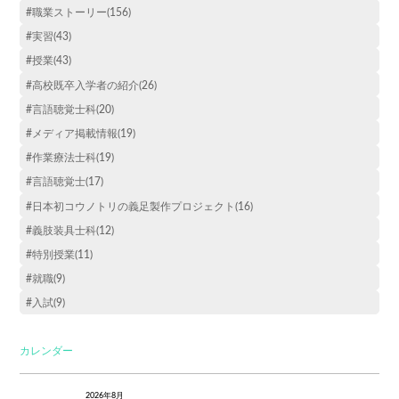
#職業ストーリー(156)
#実習(43)
#授業(43)
#高校既卒入学者の紹介(26)
#言語聴覚士科(20)
#メディア掲載情報(19)
#作業療法士科(19)
#言語聴覚士(17)
#日本初コウノトリの義足製作プロジェクト(16)
#義肢装具士科(12)
#特別授業(11)
#就職(9)
#入試(9)
カレンダー
2026年8月