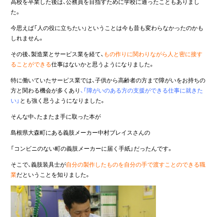
高校を卒業した後は、公務員を目指すために学校に通ったこともありまし
た。
今思えば「人の役に立ちたい」ということは今も昔も変わらなかったのかも
しれません。
その後、製造業とサービス業を経て、
もの作りに関わりながら人と密に接す
ることができる
仕事はないかと思うようになりました。
特に働いていたサービス業では、子供から高齢者の方まで障がいをお持ちの
方と関わる機会が多くあり
、「障がいのある方の支援ができる仕事に就きた
い」
とも強く思うようになりました。
そんな中、たまたま手に取った本が
島根県大森町にある義肢メーカー中村ブレイスさんの
「コンビニのない町の義肢メーカーに届く手紙」だったんです。
そこで、義肢装具士が
自分の製作したものを自分の手で渡すことのできる職
業
だということを知りました。