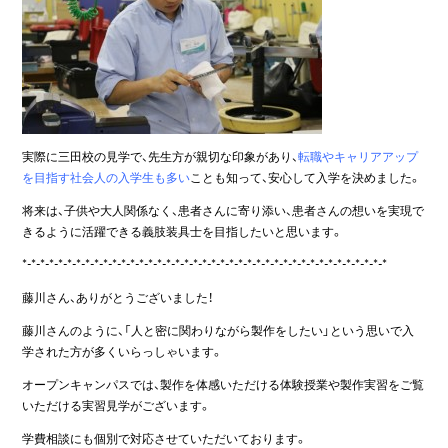
実際に三田校の見学で、先生方が親切な印象があり、
転職やキャリアアップ
を目指す社会人の入学生も多い
ことも知って、安心して入学を決めました。
将来は、子供や大人関係なく、患者さんに寄り添い、患者さんの想いを実現で
きるように活躍できる義肢装具士を目指したいと思います。
*-*-*-*-*-*-*-*-*-*-*-*-*-*-*-*-*-*-*-*-*-*-*-*-*-*-*-*-*-*-*-*-*-*-*-*-*-*-*-*-*
藤川さん、ありがとうございました！
藤川さんのように、「人と密に関わりながら製作をしたい」という思いで入
学された方が多くいらっしゃいます。
オープンキャンパスでは、製作を体感いただける体験授業や製作実習をご覧
いただける実習見学がございます。
学費相談にも個別で対応させていただいております。