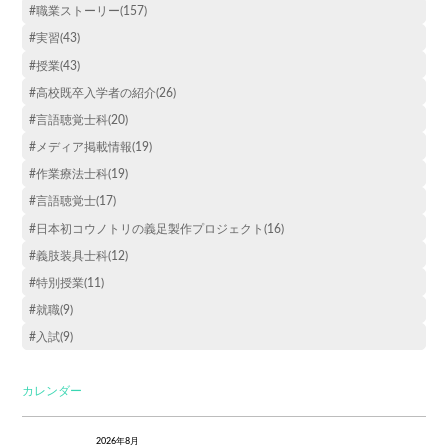
#職業ストーリー(157)
#実習(43)
#授業(43)
#高校既卒入学者の紹介(26)
#言語聴覚士科(20)
#メディア掲載情報(19)
#作業療法士科(19)
#言語聴覚士(17)
#日本初コウノトリの義足製作プロジェクト(16)
#義肢装具士科(12)
#特別授業(11)
#就職(9)
#入試(9)
カレンダー
2026年8月