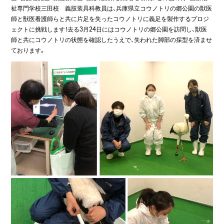
祉専門学校三田校 義肢装具科教員は、兵庫県立コウノトリの郷公園の獣医
師と獣医看護師らと共に片足を失ったコウノトリに義足を製作するプロジ
ェクトに挑戦します！去る3月24日にはコウノトリの郷公園を訪問し、獣医
師と共にコウノトリの状態を確認したうえで、失われた脚部の採型を済ませ
ております。