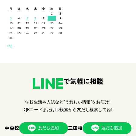
月
火
水
木
金
土
日
1
2
3
4
5
6
7
8
9
10
11
12
13
14
15
16
17
18
19
20
21
22
23
24
25
26
27
28
29
30
31
« 7月
で気軽に相談
学校生活や入試など"うれしい情報"をお届け！
QRコードまたはID検索から友だち検索してね！
中央校
三田校