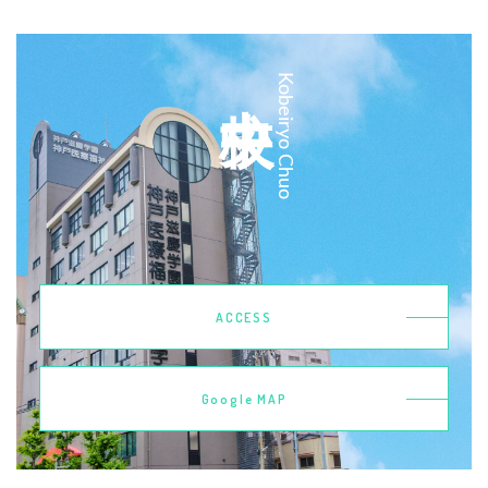
中央校
Kobeiryo Chuo
ACCESS
Google MAP