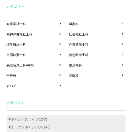
カテゴリー
介護福祉士科
鍼灸科
精神保健福祉士科
社会福祉士科
理学療法士科
作業療法士科
言語聴覚士科
救急救命士科
義肢装具士科4年制
整形靴科
中央校
三田校
すべて
人気のタグ
#キャンパスライフ(269)
#オープンキャンパス(243)