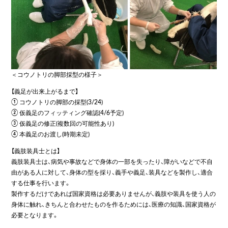
＜コウノトリの脚部採型の様子＞
【義足が出来上がるまで】
① コウノトリの脚部の採型(3/24)
② 仮義足のフィッティング確認(4/6予定)
③ 仮義足の修正(複数回の可能性あり)
④ 本義足のお渡し(時期未定)
【義肢装具士とは】
義肢装具士は、病気や事故などで身体の一部を失ったり、障がいなどで不自
由がある人に対して、身体の型を採り、義手や義足、装具などを製作し、適合
する仕事を行います。
製作するだけであれば国家資格は必要ありませんが、義肢や装具を使う人の
身体に触れ、きちんと合わせたものを作るためには、医療の知識、国家資格が
必要となります。