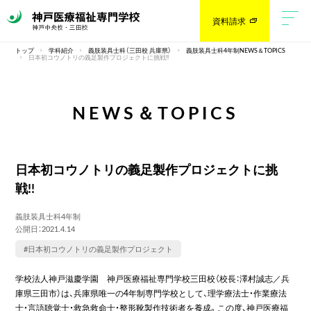
資料請求
トップ
学科紹介
義肢装具士科（三田校 兵庫県）
義肢装具士科4年制NEWS＆TOPICS
日本初コウノトリの義足製作プロジェクトに挑戦!!
NEWS＆TOPICS
日本初コウノトリの義足製作プロジェクトに挑
戦!!
義肢装具士科4年制
公開日：2021.4.14
#日本初コウノトリの義足製作プロジェクト
学校法人神戸滋慶学園 神戸医療福祉専門学校三田校（校長：澤村誠志／兵
庫県三田市）は、兵庫県唯一の4年制専門学校として、理学療法士・作業療法
士・言語聴覚士・救急救命士・整形靴製作技術者を養成。この度、神戸医療福