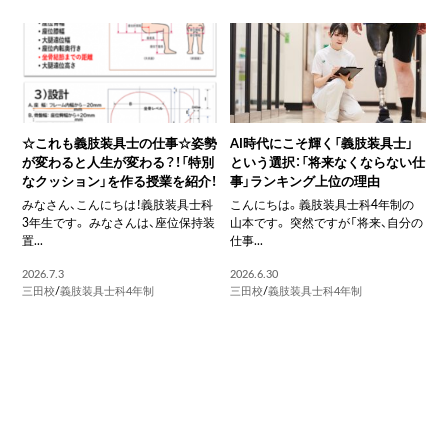
☆これも義肢装具士の仕事☆姿勢
AI時代にこそ輝く「義肢装具士」
が変わると人生が変わる？！「特別
という選択：「将来なくならない仕
なクッション」を作る授業を紹介！
事」ランキング上位の理由
みなさん、こんにちは！義肢装具士科
こんにちは。義肢装具士科4年制の
3年生です。 みなさんは、座位保持装
山本です。 突然ですが「将来、自分の
置...
仕事...
2026.7.3
2026.6.30
三田校
/
義肢装具士科4年制
三田校
/
義肢装具士科4年制