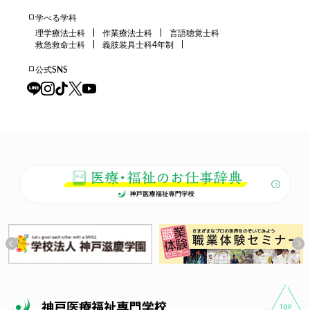
学べる学科
理学療法士科
作業療法士科
言語聴覚士科
救急救命士科
義肢装具士科4年制
公式SNS