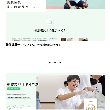
義肢装具士について知りたい時はコチラ！
✦ ✦ ✦