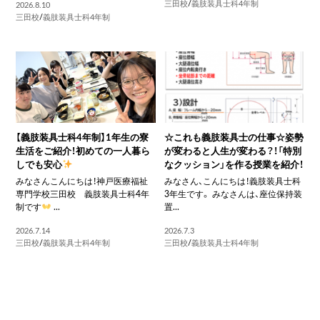
三田校
/
義肢装具士科4年制
2026.8.10
三田校
/
義肢装具士科4年制
【義肢装具士科4年制】1年生の寮
☆これも義肢装具士の仕事☆姿勢
生活をご紹介！初めての一人暮ら
が変わると人生が変わる？！「特別
しでも安心
なクッション」を作る授業を紹介！
みなさんこんにちは！神戸医療福祉
みなさん、こんにちは！義肢装具士科
専門学校三田校 義肢装具士科4年
3年生です。 みなさんは、座位保持装
制です
...
置...
2026.7.14
2026.7.3
三田校
/
義肢装具士科4年制
三田校
/
義肢装具士科4年制