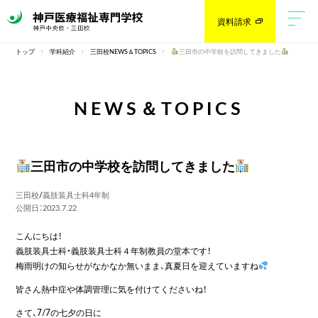
資料請求
トップ
学科紹介
三田校NEWS＆TOPICS
三田市の中学校を訪問してきました
NEWS＆TOPICS
三田市の中学校を訪問してきました
三田校
/
義肢装具士科4年制
公開日：2023.7.22
こんにちは！
義肢装具士科・義肢装具士科４年制教員の堂本です！
梅雨明けの知らせがなかなか無いまま、真夏日を迎えていますね
皆さん熱中症や体調管理に気を付けてくださいね！
さて、7/7の七夕の日に