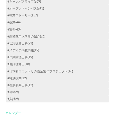
#キャンパスライフ(269)
#オープンキャンパス(243)
#職業ストーリー(157)
#授業(44)
#実習(43)
#高校既卒入学者の紹介(26)
#言語聴覚士科(21)
#メディア掲載情報(19)
#作業療法士科(19)
#言語聴覚士(18)
#日本初コウノトリの義足製作プロジェクト(16)
#特別授業(12)
#義肢装具士科(12)
#就職(9)
#入試(9)
カレンダー