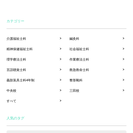
カテゴリー
介護福祉士科
鍼灸科
精神保健福祉士科
社会福祉士科
理学療法士科
作業療法士科
言語聴覚士科
救急救命士科
義肢装具士科4年制
整形靴科
中央校
三田校
すべて
人気のタグ