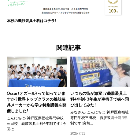
本校の義肢装具士科はコチラ
！
関連記事
Össur（オズール）って知っていま
いつもの街が激変！？義肢装具士
すか？世界トップクラスの義肢装
科4年制・3年生が車椅子で街へ飛
具メーカーから学ぶ特別講義を開
び出してみた！
催しました！
みなさん、こんにちは！神戸医療福祉
専門学校三田校 義肢装具士科4年
こんにちは、神戸医療福祉専門学校
制です！突然...
三田校 義肢装具士科4年制です！ 今
回は...
2026.7.31