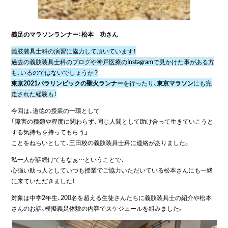
義足のマラソンランナー：松本 功さん
義肢装具士科の演習に協力して頂いています！
過去の義肢装具士科のブログや神戸医療のInstagramで見かけた事がある方
も、いるのではないでしょうか？
東京2021パラリンピックの聖火ランナー
を行ったり、
東京マラソン
にも完
走された経験も！
今回は、道徳の授業の一環として
「障害の種類や程度に関わらず、同じ人間として助け合って生きていこうと
する気持ちを持ってもらう」
ことをねらいとして、三田校の義肢装具士科に連絡がありました。
私一人が話続けてもなぁ…ということで、
心強い助っ人としていつも授業でご協力いただいている松本さんにも一緒
に来ていただきました！
対象は中学2年生、200名を超える生徒さんたちに義肢装具士の紹介や松本
さんのお話、模擬義足体験の内容でスケジュールを組みました。