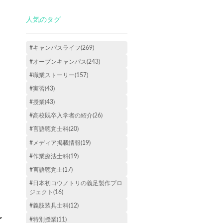
人気のタグ
#キャンパスライフ(269)
#オープンキャンパス(243)
#職業ストーリー(157)
#実習(43)
#授業(43)
#高校既卒入学者の紹介(26)
#言語聴覚士科(20)
#メディア掲載情報(19)
#作業療法士科(19)
#言語聴覚士(17)
#日本初コウノトリの義足製作プロ
ジェクト(16)
#義肢装具士科(12)
#特別授業(11)
了