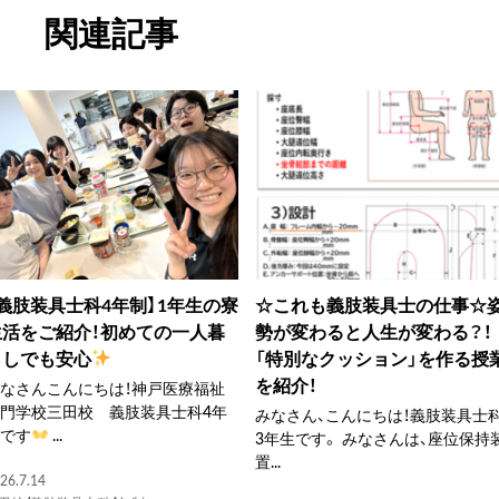
関連記事
【義肢装具士科4年制】1年生の寮
☆これも義肢装具士の仕事☆
生活をご紹介！初めての一人暮
勢が変わると人生が変わる？！
らしでも安心
「特別なクッション」を作る授
を紹介！
なさんこんにちは！神戸医療福祉
門学校三田校 義肢装具士科4年
みなさん、こんにちは！義肢装具士
制です
...
3年生です。 みなさんは、座位保持
置...
26.7.14