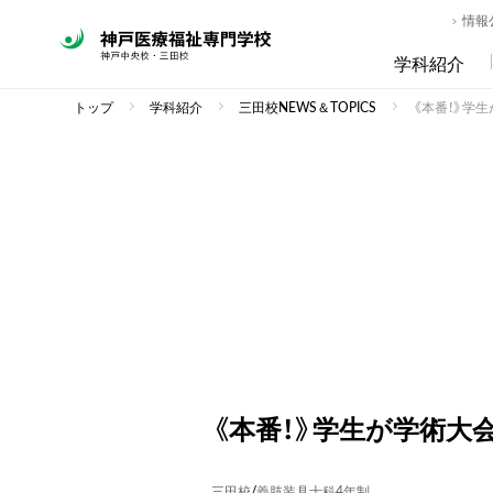
情報
学科紹介
トップ
学科紹介
三田校NEWS＆TOPICS
《本番！》学
《本番！》学生が学術大
三田校
/
義肢装具士科4年制