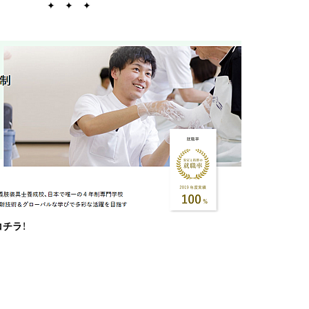
✦ ✦ ✦
コチラ
！