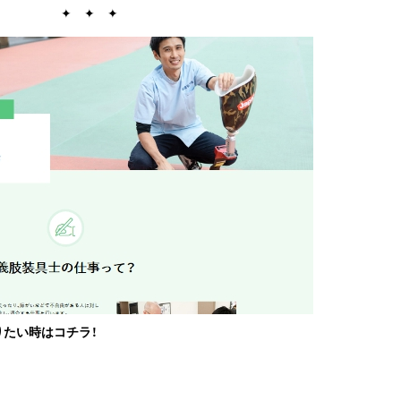
✦ ✦ ✦
りたい時はコチラ！