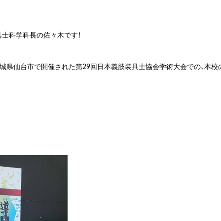
具士科学科長の佐々木です！
日間、宮城県仙台市で開催された第29回日本義肢装具士協会学術大会での、本校