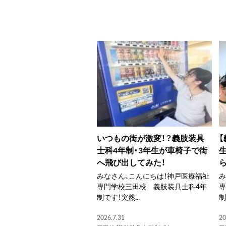
いつもの街が激変！？義肢装具
士科4年制・3年生が車椅子で街
へ飛び出してみた！
みなさん、こんにちは！神戸医療福祉
み
専門学校三田校 義肢装具士科4年
専
制です！突然...
2026.7.31
20