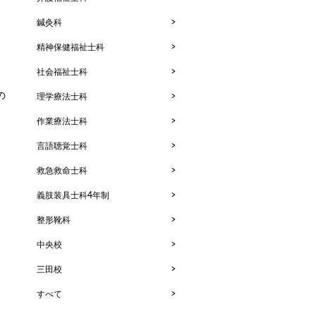
鍼灸科
精神保健福祉士科
社会福祉士科
の
理学療法士科
作業療法士科
言語聴覚士科
救急救命士科
義肢装具士科4年制
整形靴科
中央校
三田校
すべて