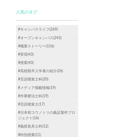
人気のタグ
#キャンパスライフ(269)
#オープンキャンパス(243)
#職業ストーリー(156)
#実習(43)
#授業(43)
#高校既卒入学者の紹介(26)
#言語聴覚士科(20)
#メディア掲載情報(19)
#作業療法士科(19)
#言語聴覚士(17)
#日本初コウノトリの義足製作プロ
ジェクト(16)
#義肢装具士科(12)
#特別授業(11)