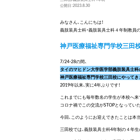
公開日：2023.8.30
みなさん、こんにちは！
義肢装具士科・義肢装具士科４年制教員
神戸医療福祉専門学校三田校
7/24-28の間、
タイのマヒドン大学医学部義肢装具士科
神戸医療福祉専門学校三田校にやってき
2019年以来、実に4年ぶりです！
これまでにも毎年数名の学生が本校へ来
コロナ禍でこの交流がSTOPとなってい
今回、このようにお迎えできたことは本当
三田校では、義肢装具士科4年制の４年