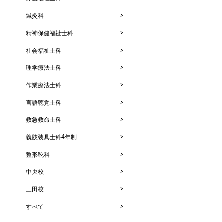
鍼灸科
精神保健福祉士科
社会福祉士科
理学療法士科
作業療法士科
言語聴覚士科
救急救命士科
義肢装具士科4年制
整形靴科
中央校
三田校
すべて