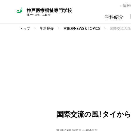
情報
学科紹介
トップ
学科紹介
三田校NEWS＆TOPICS
国際交流の風
国際交流の風！タイか
三田校
/
義肢装具士科4年制