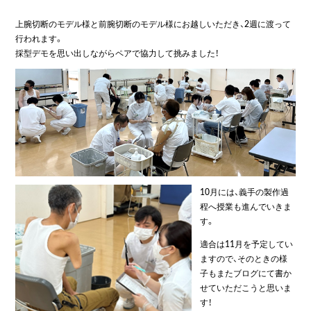
上腕切断のモデル様と前腕切断のモデル様にお越しいただき、2週に渡って
行われます。
採型デモを思い出しながらペアで協力して挑みました！
10月には、義手の製作過
程へ授業も進んでいきま
す。
適合は11月を予定してい
ますので、そのときの様
子もまたブログにて書か
せていただこうと思いま
す！