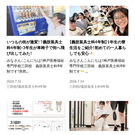
いつもの街が激変！？義肢装具士
【義肢装具士科4年制】1年生の寮
科4年制・3年生が車椅子で街へ飛
生活をご紹介！初めての一人暮ら
び出してみた！
しでも安心
みなさん、こんにちは！神戸医療福祉
みなさんこんにちは！神戸医療福祉
専門学校三田校 義肢装具士科4年
専門学校三田校 義肢装具士科4年
制です！突然...
制です
...
2026.7.31
2026.7.14
三田校
/
義肢装具士科4年制
三田校
/
義肢装具士科4年制