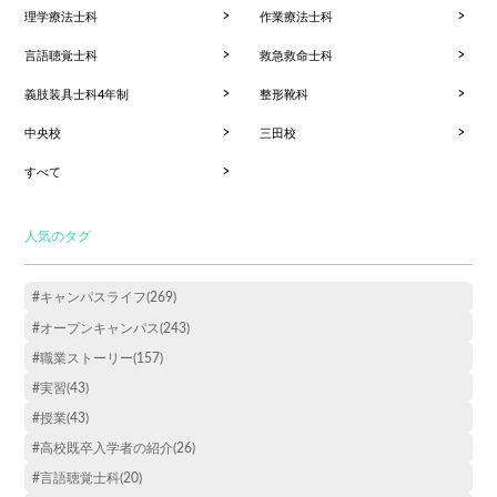
理学療法士科
作業療法士科
言語聴覚士科
救急救命士科
義肢装具士科4年制
整形靴科
中央校
三田校
すべて
人気のタグ
#キャンパスライフ(269)
#オープンキャンパス(243)
#職業ストーリー(157)
#実習(43)
#授業(43)
#高校既卒入学者の紹介(26)
#言語聴覚士科(20)