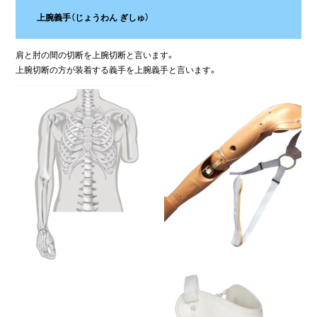
上腕義手（じょうわん ぎしゅ）
肩と肘の間の切断を上腕切断と言います。
上腕切断の方が装着する義手を上腕義手と言います。