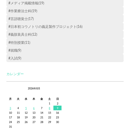
#メディア掲載情報(19)
#作業療法士科(19)
#言語聴覚士(17)
#日本初コウノトリの義足製作プロジェクト(16)
#義肢装具士科(12)
#特別授業(11)
#就職(9)
#入試(9)
カレンダー
2026年8月
月
火
水
木
金
土
日
1
2
3
4
5
6
7
8
9
10
11
12
13
14
15
16
17
18
19
20
21
22
23
24
25
26
27
28
29
30
31