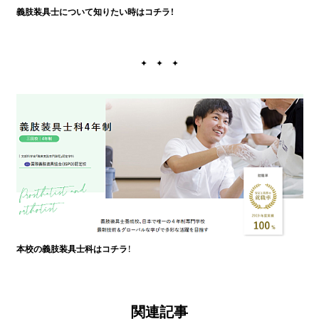
義肢装具士について知りたい時はコチラ！
✦ ✦ ✦
本校の義肢装具士科はコチラ
！
関連記事