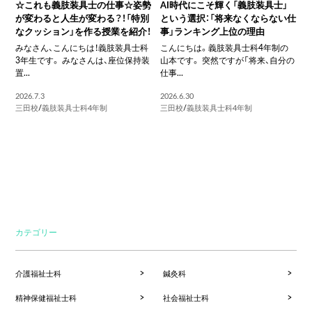
☆これも義肢装具士の仕事☆姿勢
AI時代にこそ輝く「義肢装具士」
が変わると人生が変わる？！「特別
という選択：「将来なくならない仕
なクッション」を作る授業を紹介！
事」ランキング上位の理由
みなさん、こんにちは！義肢装具士科
こんにちは。義肢装具士科4年制の
3年生です。 みなさんは、座位保持装
山本です。 突然ですが「将来、自分の
置...
仕事...
2026.7.3
2026.6.30
三田校
/
義肢装具士科4年制
三田校
/
義肢装具士科4年制
カテゴリー
介護福祉士科
鍼灸科
精神保健福祉士科
社会福祉士科