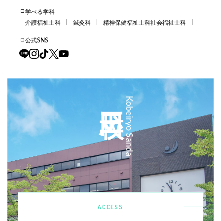
学べる学科
介護福祉士科
鍼灸科
精神保健福祉士科
社会福祉士科
公式SNS
三田校
Kobeiryo Sanda
ACCESS