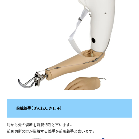
前腕義手（ぜんわん ぎしゅ）
肘から先の切断を前腕切断と言います。
前腕切断の方が装着する義手を前腕義手と言います。