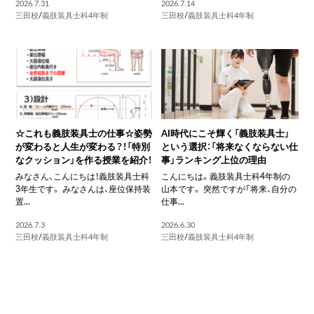
2026.7.31
2026.7.14
三田校
/
義肢装具士科4年制
三田校
/
義肢装具士科4年制
☆これも義肢装具士の仕事☆姿勢
AI時代にこそ輝く「義肢装具士」
が変わると人生が変わる？！「特別
という選択：「将来なくならない仕
なクッション」を作る授業を紹介！
事」ランキング上位の理由
みなさん、こんにちは！義肢装具士科
こんにちは。義肢装具士科4年制の
3年生です。 みなさんは、座位保持装
山本です。 突然ですが「将来、自分の
置...
仕事...
2026.7.3
2026.6.30
三田校
/
義肢装具士科4年制
三田校
/
義肢装具士科4年制