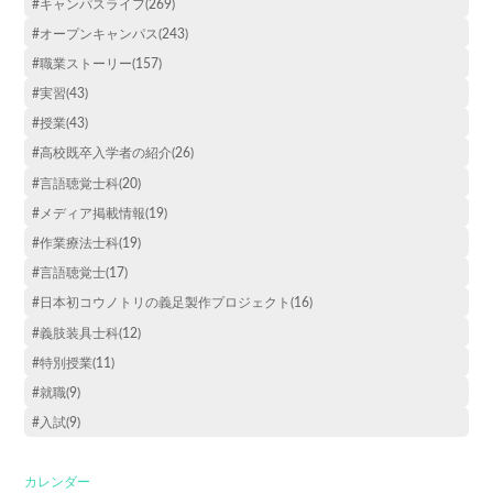
#キャンパスライフ(269)
#オープンキャンパス(243)
#職業ストーリー(157)
#実習(43)
#授業(43)
#高校既卒入学者の紹介(26)
#言語聴覚士科(20)
#メディア掲載情報(19)
#作業療法士科(19)
#言語聴覚士(17)
#日本初コウノトリの義足製作プロジェクト(16)
#義肢装具士科(12)
#特別授業(11)
#就職(9)
#入試(9)
カレンダー