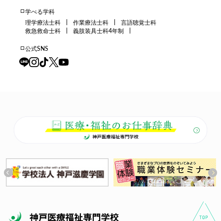
学べる学科
理学療法士科
作業療法士科
言語聴覚士科
救急救命士科
義肢装具士科4年制
公式SNS