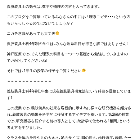
義肢装具士の勉強は、数学や物理の内容も入ってきます。
このブログをご覧頂いているみなさんの中には、「理系ニガテ・・・」という方
もいらっしゃるのではないでしょうか？
ニガテ意識があっても大丈夫
義肢装具士科4年制の学生は、みんな理系科目が得意な訳ではありません！
神戸医療では、そんな理系の科目も一つ一つ基礎から勉強していきますの
で、安心してくださいね！
それでは、1年生の授業の様子をご覧ください
＝＝＝＝＝＝＝＝＝＝＝＝
義肢装具士科4年制1年生は現在義肢装具研究法Iという科目を履修していま
す！
この授業では、義肢装具の効果を客観的に示す為に様々な研究機器を紹介さ
れ、義肢装具の効果を科学的に検証するアイデアを養います。第2回の授業
では、研究機器を紹介する前の導入として、統計学で使われる「相関」という
考え方を学びました。
クラス全体の身長や足の大きさ、足のサイズ、脚の長さ、歩行速度、歩幅、ケー