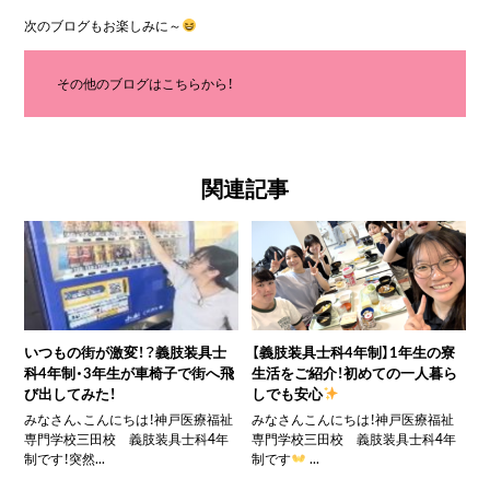
次のブログもお楽しみに～
その他のブログはこちらから！
関連記事
いつもの街が激変！？義肢装具士
【義肢装具士科4年制】1年生の寮
科4年制・3年生が車椅子で街へ飛
生活をご紹介！初めての一人暮ら
び出してみた！
しでも安心
みなさん、こんにちは！神戸医療福祉
みなさんこんにちは！神戸医療福祉
専門学校三田校 義肢装具士科4年
専門学校三田校 義肢装具士科4年
制です！突然...
制です
...