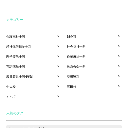
カテゴリー
介護福祉士科
鍼灸科
精神保健福祉士科
社会福祉士科
理学療法士科
作業療法士科
言語聴覚士科
救急救命士科
義肢装具士科4年制
整形靴科
中央校
三田校
すべて
人気のタグ