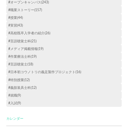
#オープンキャンパス(243)
#職業ストーリー(157)
#授業(44)
#実習(43)
#高校既卒入学者の紹介(26)
#言語聴覚士科(21)
#メディア掲載情報(19)
#作業療法士科(19)
#言語聴覚士(18)
#日本初コウノトリの義足製作プロジェクト(16)
#特別授業(12)
#義肢装具士科(12)
#就職(9)
#入試(9)
カレンダー