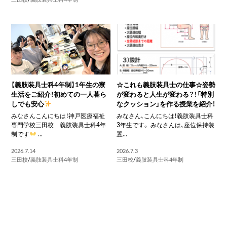
【義肢装具士科4年制】1年生の寮
☆これも義肢装具士の仕事☆姿勢
生活をご紹介！初めての一人暮ら
が変わると人生が変わる？！「特別
しでも安心
なクッション」を作る授業を紹介！
みなさんこんにちは！神戸医療福祉
みなさん、こんにちは！義肢装具士科
専門学校三田校 義肢装具士科4年
3年生です。 みなさんは、座位保持装
制です
...
置...
2026.7.14
2026.7.3
三田校
/
義肢装具士科4年制
三田校
/
義肢装具士科4年制