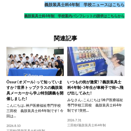
義肢装具士科4年制 学校ニュースはこちら
義肢装具士科4年制 学校案内パンフレットの請求はこちらから
関連記事
Össur（オズール）って知っていま
いつもの街が激変！？義肢装具士
すか？世界トップクラスの義肢装
科4年制・3年生が車椅子で街へ飛
具メーカーから学ぶ特別講義を開
び出してみた！
催しました！
みなさん、こんにちは！神戸医療福祉
専門学校三田校 義肢装具士科4年
こんにちは、神戸医療福祉専門学校
制です！突然...
三田校 義肢装具士科4年制です！ 今
回は...
2026.7.31
三田校
/
義肢装具士科4年制
2026.8.10
三田校
/
義肢装具士科4年制