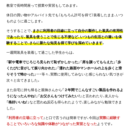
教室で長時間座って授業や実習もしてみます。
休日の買い物やアルバイト先でも（もちろん許可を得て）装着したまま、いつ
ものように過ごします。
そうすることで、
まさに利用者の目線に立って自分の製作した装具の有用性
であったり、装具を使うことで生じる不便など、いつもの生活との違いを体
験することで、さらに新たな知見を得て学びを深めていきます
。
一週間装具を装着して過ごした学生からは、
「
駅や電車でじろじろ見られて恥ずかしかった
」「
席を譲ってもらえた
」「
歩
くたびに音がして振り向かれた
」「
濡れた路面やマンホールの上を歩くと滑
りそうで怖かった
」・・・等々、実際に使用してみないと感じられない気づきが
次々と出てきました。
また自宅に持ち帰ると親御さんから「
２年間でこんなすごい製品を作れるよ
うになったんやね！
」「
お父さんもつけてみたい！
」と言われたり、友人から
「
格好いいね！
」など思わぬ反応も得られたようで、楽しみながら勉強できま
した。
「
利用者の立場に立って
」と口で言うのは簡単ですが、今回は
実際に経験す
ることでいろいろな知識や体験がつながった実習となった
ようです。