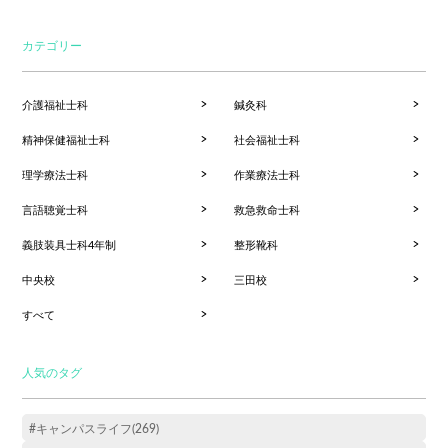
カテゴリー
介護福祉士科
鍼灸科
精神保健福祉士科
社会福祉士科
理学療法士科
作業療法士科
言語聴覚士科
救急救命士科
義肢装具士科4年制
整形靴科
中央校
三田校
すべて
人気のタグ
#キャンパスライフ(269)