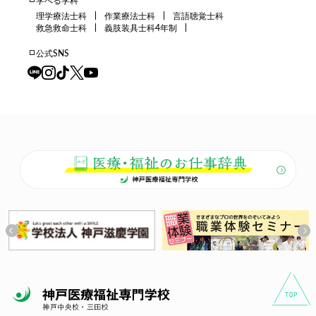
学べる学科
理学療法士科
作業療法士科
言語聴覚士科
救急救命士科
義肢装具士科4年制
公式SNS