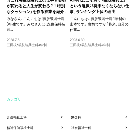
が変わると人生が変わる？！「特別
という選択：「将来なくならない仕
なクッション」を作る授業を紹介！
事」ランキング上位の理由
みなさん、こんにちは！義肢装具士科
こんにちは。義肢装具士科4年制の
3年生です。 みなさんは、座位保持装
山本です。 突然ですが「将来、自分の
置...
仕事...
2026.7.3
2026.6.30
三田校
/
義肢装具士科4年制
三田校
/
義肢装具士科4年制
カテゴリー
介護福祉士科
鍼灸科
精神保健福祉士科
社会福祉士科