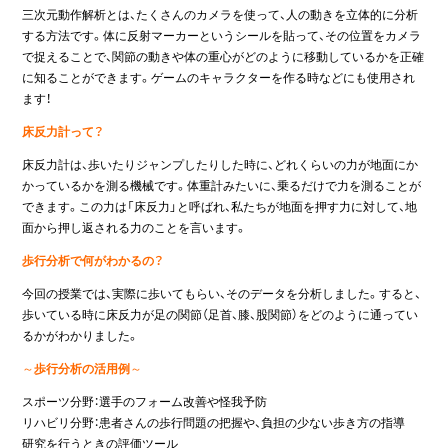
三次元動作解析とは、たくさんのカメラを使って、人の動きを立体的に分析
する方法です。体に反射マーカーというシールを貼って、その位置をカメラ
で捉えることで、関節の動きや体の重心がどのように移動しているかを正確
に知ることができます。ゲームのキャラクターを作る時などにも使用され
ます！
床反力計って？
床反力計は、歩いたりジャンプしたりした時に、どれくらいの力が地面にか
かっているかを測る機械です。体重計みたいに、乗るだけで力を測ることが
できます。この力は「床反力」と呼ばれ、私たちが地面を押す力に対して、地
面から押し返される力のことを言います。
歩行分析で何がわかるの？
今回の授業では、実際に歩いてもらい、そのデータを分析しました。すると、
歩いている時に床反力が足の関節（足首、膝、股関節）をどのように通ってい
るかがわかりました。
～
歩行分析の活用例
～
スポーツ分野：選手のフォーム改善や怪我予防
リハビリ分野：患者さんの歩行問題の把握や、負担の少ない歩き方の指導
研究を行うときの評価ツール