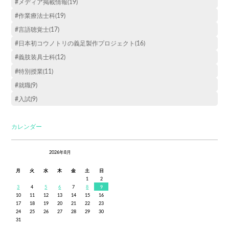
#メディア掲載情報(19)
#作業療法士科(19)
#言語聴覚士(17)
#日本初コウノトリの義足製作プロジェクト(16)
#義肢装具士科(12)
#特別授業(11)
#就職(9)
#入試(9)
カレンダー
2026年8月
月
火
水
木
金
土
日
1
2
3
4
5
6
7
8
9
10
11
12
13
14
15
16
17
18
19
20
21
22
23
24
25
26
27
28
29
30
31