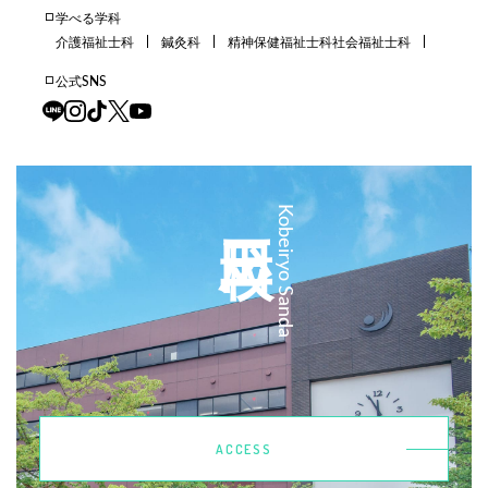
学べる学科
介護福祉士科
鍼灸科
精神保健福祉士科
社会福祉士科
公式SNS
三田校
Kobeiryo Sanda
ACCESS