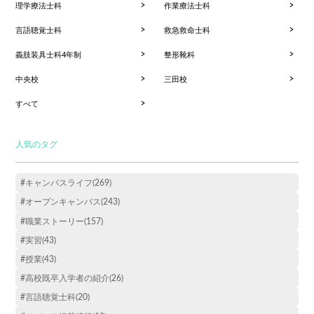
理学療法士科
作業療法士科
言語聴覚士科
救急救命士科
義肢装具士科4年制
整形靴科
中央校
三田校
すべて
人気のタグ
#キャンパスライフ(269)
#オープンキャンパス(243)
#職業ストーリー(157)
#実習(43)
#授業(43)
#高校既卒入学者の紹介(26)
#言語聴覚士科(20)