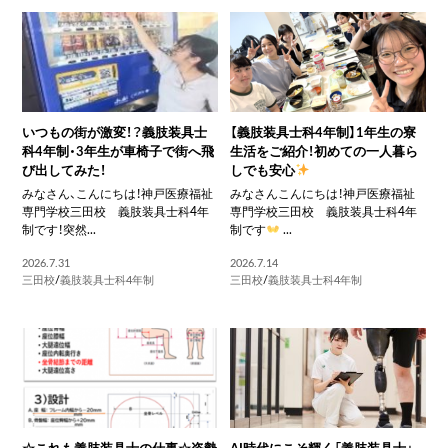
いつもの街が激変！？義肢装具士
【義肢装具士科4年制】1年生の寮
科4年制・3年生が車椅子で街へ飛
生活をご紹介！初めての一人暮ら
び出してみた！
しでも安心
みなさん、こんにちは！神戸医療福祉
みなさんこんにちは！神戸医療福祉
専門学校三田校 義肢装具士科4年
専門学校三田校 義肢装具士科4年
制です！突然...
制です
...
2026.7.31
2026.7.14
三田校
/
義肢装具士科4年制
三田校
/
義肢装具士科4年制
☆これも義肢装具士の仕事☆姿勢
AI時代にこそ輝く「義肢装具士」