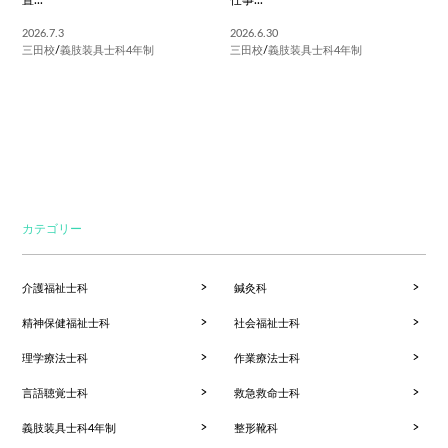
2026.7.3
2026.6.30
三田校
/
義肢装具士科4年制
三田校
/
義肢装具士科4年制
カテゴリー
介護福祉士科
鍼灸科
精神保健福祉士科
社会福祉士科
理学療法士科
作業療法士科
言語聴覚士科
救急救命士科
義肢装具士科4年制
整形靴科