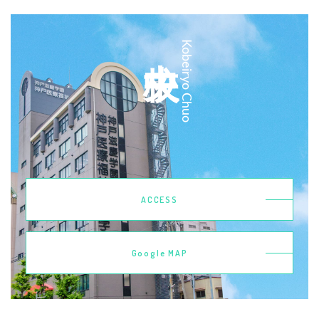
中央校
Kobeiryo Chuo
ACCESS
Google MAP