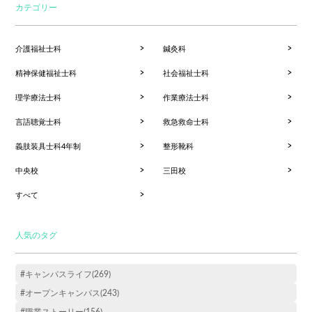
カテゴリー
介護福祉士科
鍼灸科
精神保健福祉士科
社会福祉士科
理学療法士科
作業療法士科
言語聴覚士科
救急救命士科
義肢装具士科4年制
整形靴科
中央校
三田校
すべて
人気のタグ
#キャンパスライフ(269)
#オープンキャンパス(243)
#職業ストーリー(156)