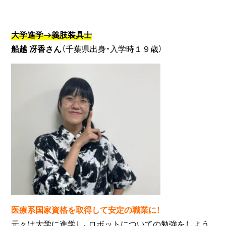
大学進学→義肢装具士
船越 冴香さん
（千葉県出身・入学時１９歳）
医療系国家資格を取得して安定の職業に！
元々は大学に進学し、ロボットについての勉強をしよう