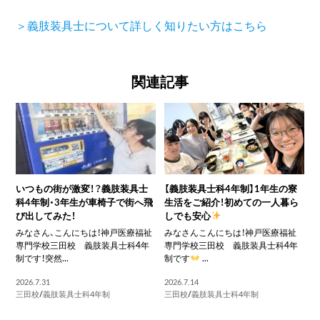
＞義肢装具士について詳しく知りたい方はこちら
関連記事
いつもの街が激変！？義肢装具士
【義肢装具士科4年制】1年生の寮
科4年制・3年生が車椅子で街へ飛
生活をご紹介！初めての一人暮ら
び出してみた！
しでも安心
みなさん、こんにちは！神戸医療福祉
みなさんこんにちは！神戸医療福祉
専門学校三田校 義肢装具士科4年
専門学校三田校 義肢装具士科4年
制です！突然...
制です
...
2026.7.31
2026.7.14
三田校
/
義肢装具士科4年制
三田校
/
義肢装具士科4年制