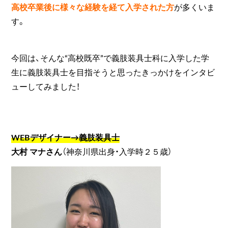
高校卒業後に様々な経験を経て入学された方
が多くいま
す。
今回は、そんな“高校既卒”で義肢装具士科に入学した学
生に義肢装具士を目指そうと思ったきっかけをインタビ
ューしてみました！
WEBデザイナー→義肢装具士
大村 マナさん
（神奈川県出身・入学時２５歳）