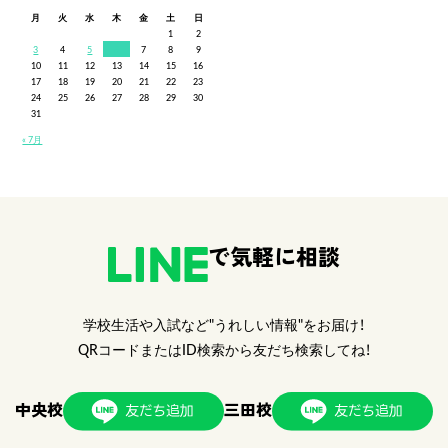
月
火
水
木
金
土
日
1
2
3
4
5
6
7
8
9
10
11
12
13
14
15
16
17
18
19
20
21
22
23
24
25
26
27
28
29
30
31
« 7月
で気軽に相談
学校生活や入試など"うれしい情報"をお届け！
QRコードまたはID検索から友だち検索してね！
中央校
三田校