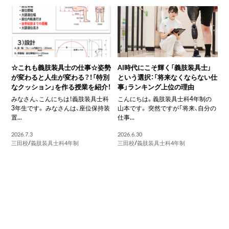
☆これも義肢装具士の仕事☆姿勢
AI時代にこそ輝く「義肢装具士」
が変わると人生が変わる？！「特別
という選択：「将来なくならない仕
なクッション」を作る授業を紹介！
事」ランキング上位の理由
みなさん、こんにちは！義肢装具士科
こんにちは。義肢装具士科4年制の
3年生です。 みなさんは、座位保持装
山本です。 突然ですが「将来、自分の
置...
仕事...
2026.7.3
2026.6.30
三田校
/
義肢装具士科4年制
三田校
/
義肢装具士科4年制