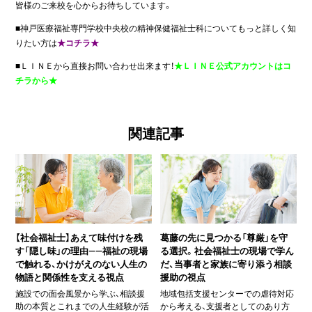
皆様のご来校を心からお待ちしています。
■神戸医療福祉専門学校中央校の精神保健福祉士科についてもっと詳しく知
りたい方は
★コチラ★
■ＬＩＮＥから直接お問い合わせ出来ます！
★ＬＩＮＥ公式アカウントはコ
チラから★
関連記事
【社会福祉士】あえて味付けを残
葛藤の先に見つかる「尊厳」を守
す「隠し味」の理由――福祉の現場
る選択。社会福祉士の現場で学ん
で触れる、かけがえのない人生の
だ、当事者と家族に寄り添う相談
物語と関係性を支える視点
援助の視点
施設での面会風景から学ぶ、相談援
地域包括支援センターでの虐待対応
助の本質とこれまでの人生経験が活
から考える、支援者としてのあり方