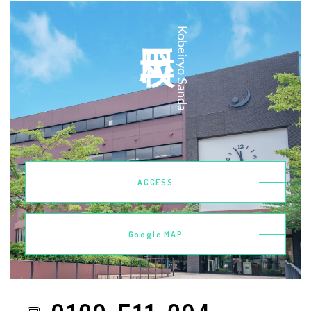
三田校
Kobeiryo Sanda
ACCESS
Google MAP