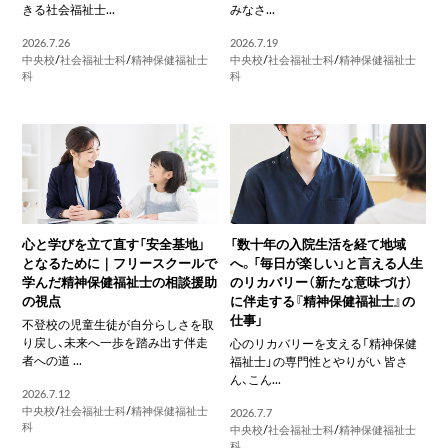
きる社会福祉士...
みなさ...
2026.7.26
2026.7.19
中央校
/
社会福祉士科
/
精神保健福祉士
中央校
/
社会福祉士科
/
精神保健福祉士
科
科
心と学びを立て直す「安全基地」
「数十年の入院生活を経て地域
となるために｜フリースクールで
へ。「毎日が楽しい」と言える人生
学んだ精神保健福祉士の相談援助
のリカバリー（新たな意味づけ）
の視点
に伴走する『精神保健福祉士』の
仕事」
不登校の児童生徒が自分らしさを取
り戻し、未来へ一歩を踏み出す伴走
心のリカバリーを支える「精神保健
者への道 ...
福祉士」の専門性とやりがい 皆さ
ん、こん...
2026.7.12
中央校
/
社会福祉士科
/
精神保健福祉士
2026.7.7
科
中央校
/
社会福祉士科
/
精神保健福祉士
科