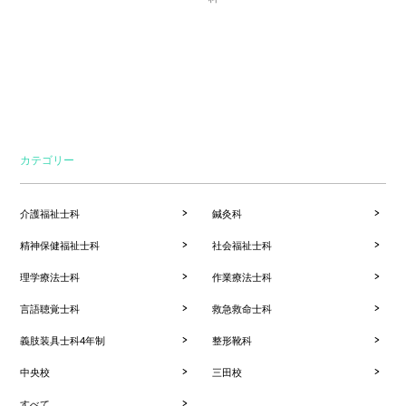
カテゴリー
介護福祉士科
鍼灸科
精神保健福祉士科
社会福祉士科
理学療法士科
作業療法士科
言語聴覚士科
救急救命士科
義肢装具士科4年制
整形靴科
中央校
三田校
すべて