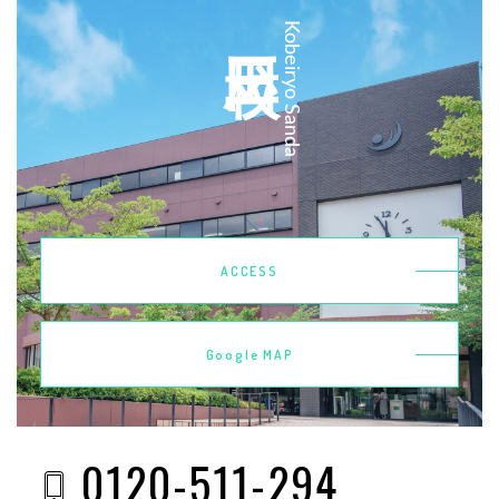
三田校
Kobeiryo Sanda
ACCESS
Google MAP
0120-511-294