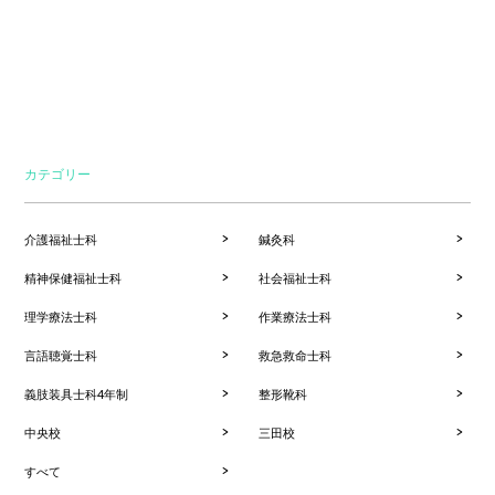
カテゴリー
介護福祉士科
鍼灸科
精神保健福祉士科
社会福祉士科
理学療法士科
作業療法士科
言語聴覚士科
救急救命士科
義肢装具士科4年制
整形靴科
中央校
三田校
すべて