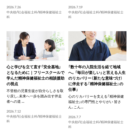
2026.7.26
2026.7.19
中央校
/
社会福祉士科
/
精神保健福祉士
中央校
/
社会福祉士科
/
精神保健福祉士
科
科
心と学びを立て直す「安全基地」
「数十年の入院生活を経て地域
となるために｜フリースクールで
へ。「毎日が楽しい」と言える人生
学んだ精神保健福祉士の相談援助
のリカバリー（新たな意味づけ）
の視点
に伴走する『精神保健福祉士』の
仕事」
不登校の児童生徒が自分らしさを取
り戻し、未来へ一歩を踏み出す伴走
心のリカバリーを支える「精神保健
者への道 ...
福祉士」の専門性とやりがい 皆さ
ん、こん...
2026.7.12
中央校
/
社会福祉士科
/
精神保健福祉士
2026.7.7
科
中央校
/
社会福祉士科
/
精神保健福祉士
科