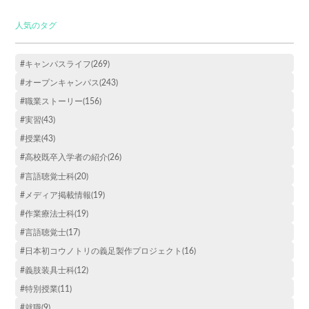
人気のタグ
#キャンパスライフ(269)
#オープンキャンパス(243)
#職業ストーリー(156)
#実習(43)
#授業(43)
#高校既卒入学者の紹介(26)
#言語聴覚士科(20)
#メディア掲載情報(19)
#作業療法士科(19)
#言語聴覚士(17)
#日本初コウノトリの義足製作プロジェクト(16)
#義肢装具士科(12)
#特別授業(11)
#就職(9)