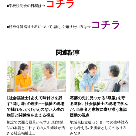
コチラ
■学校説明会の日程は→
コチラ
■精神保健福祉士科について、詳しく知りたい方は→
関連記事
【社会福祉士】あえて味付けを残
葛藤の先に見つかる「尊厳」を守
す「隠し味」の理由――福祉の現場
る選択。社会福祉士の現場で学ん
で触れる、かけがえのない人生の
だ、当事者と家族に寄り添う相談
物語と関係性を支える視点
援助の視点
施設での面会風景から学ぶ、相談援
地域包括支援センターでの虐待対応
助の本質とこれまでの人生経験が活
から考える、支援者としてのあり方
きる社会福祉士...
みなさ...