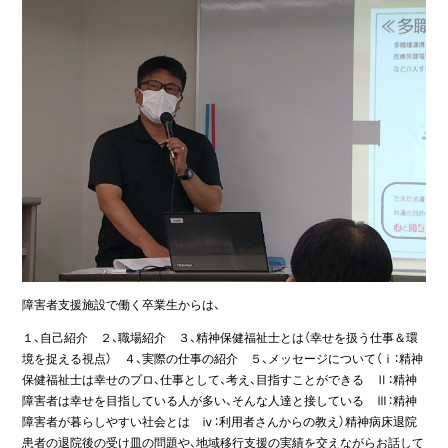
障害者支援施設で働く卒業生からは、
１、自己紹介 ２、職場紹介 ３、精神保健福祉士とは（幸せを扱う仕事＆環
境を捉える視点） ４、実際の仕事の紹介 ５、メッセージについて（ⅰ：精神
保健福祉士は幸せのプロ、仕事として、考え、目指すことができる Ⅱ：精神
障害者は幸せを目指している人が多い、そんな人達と接している Ⅲ：精神
障害者が暮らしやすい社会とは ⅳ：利用者さんからの教え）精神病床退院
患者の退院後の受け皿の問題や、地域移行支援の実績を交えながらお話して