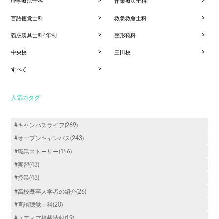
理学療法士科
作業療法士科
言語聴覚士科
救急救命士科
義肢装具士科4年制
整形靴科
中央校
三田校
すべて
人気のタグ
#キャンパスライフ(269)
#オープンキャンパス(243)
#職業ストーリー(156)
#実習(43)
#授業(43)
#高校既卒入学者の紹介(26)
#言語聴覚士科(20)
#メディア掲載情報(19)