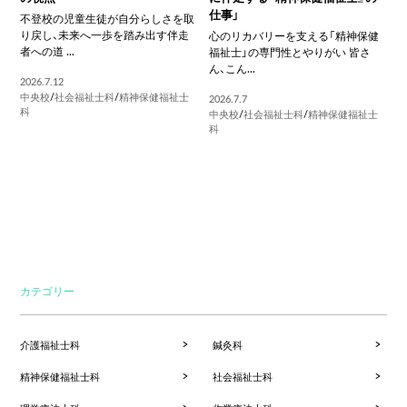
仕事」
不登校の児童生徒が自分らしさを取
り戻し、未来へ一歩を踏み出す伴走
心のリカバリーを支える「精神保健
者への道 ...
福祉士」の専門性とやりがい 皆さ
ん、こん...
2026.7.12
中央校
/
社会福祉士科
/
精神保健福祉士
2026.7.7
科
中央校
/
社会福祉士科
/
精神保健福祉士
科
カテゴリー
介護福祉士科
鍼灸科
精神保健福祉士科
社会福祉士科