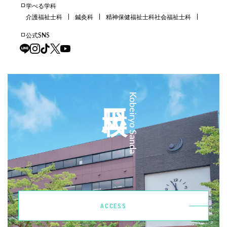
学べる学科
介護福祉士科
鍼灸科
精神保健福祉士科
社会福祉士科
公式SNS
三田校
Kobeiryo Sanda
ACCESS