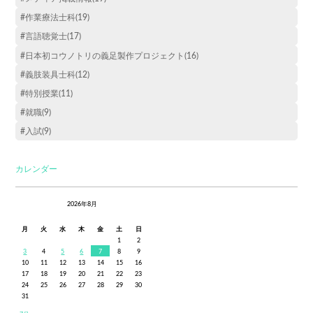
#作業療法士科(19)
#言語聴覚士(17)
#日本初コウノトリの義足製作プロジェクト(16)
#義肢装具士科(12)
#特別授業(11)
#就職(9)
#入試(9)
カレンダー
2026年8月
月
火
水
木
金
土
日
1
2
3
4
5
6
7
8
9
10
11
12
13
14
15
16
17
18
19
20
21
22
23
24
25
26
27
28
29
30
31