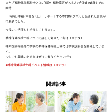
また、「精神保健福祉士とは、「精神」精神障害がある人の「保健」健康やその
維持
「福祉」幸福、幸せを「士」 サポートする専門職（プロ）」と話された言葉が
印象的でした。
今後のご活躍をお祈りしております。
精神保健福祉士科について詳しく知りたい方は
→
コチラ
←
神戸医療福祉専門学校の精神保健福祉士科では学校説明会を開催していま
す。
少しでも興味のある方はぜひご参加ください(^^♪
●精神保健福祉士科イベント情報は→
コチラ
←
関連記事