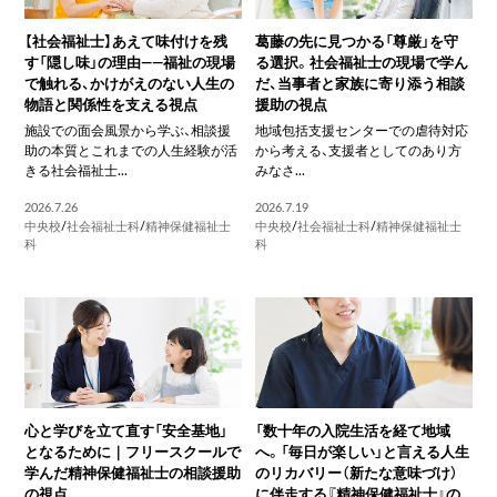
【社会福祉士】あえて味付けを残
葛藤の先に見つかる「尊厳」を守
す「隠し味」の理由――福祉の現場
る選択。社会福祉士の現場で学ん
で触れる、かけがえのない人生の
だ、当事者と家族に寄り添う相談
物語と関係性を支える視点
援助の視点
施設での面会風景から学ぶ、相談援
地域包括支援センターでの虐待対応
助の本質とこれまでの人生経験が活
から考える、支援者としてのあり方
きる社会福祉士...
みなさ...
2026.7.26
2026.7.19
中央校
/
社会福祉士科
/
精神保健福祉士
中央校
/
社会福祉士科
/
精神保健福祉士
科
科
心と学びを立て直す「安全基地」
「数十年の入院生活を経て地域
となるために｜フリースクールで
へ。「毎日が楽しい」と言える人生
学んだ精神保健福祉士の相談援助
のリカバリー（新たな意味づけ）
の視点
に伴走する『精神保健福祉士』の