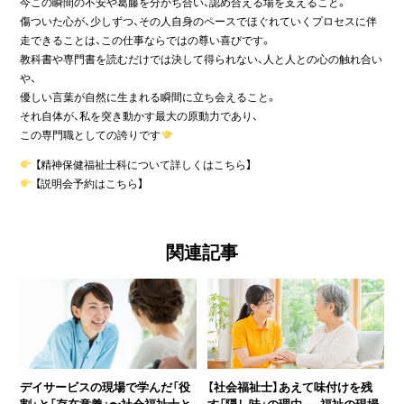
今この瞬間の不安や葛藤を分かち合い、認め合える場を支えること。
傷ついた心が、少しずつ、その人自身のペースでほぐれていくプロセスに伴
走できることは、この仕事ならではの尊い喜びです。
教科書や専門書を読むだけでは決して得られない、人と人との心の触れ合い
や、
優しい言葉が自然に生まれる瞬間に立ち会えること。
それ自体が、私を突き動かす最大の原動力であり、
この専門職としての誇りです
【精神保健福祉士科について詳しくは
こちら
】
【説明会予約は
こちら
】
関連記事
デイサービスの現場で学んだ「役
【社会福祉士】あえて味付けを残
割」と「存在意義」〜社会福祉士と
す「隠し味」の理由――福祉の現場