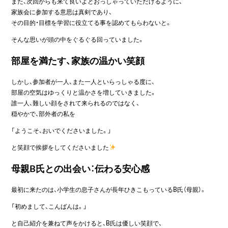
また、次回からも来て良いよとおっしゃっていただけるように、
家族会に参加する意思は真剣であり、
その目的・目標を学習に役立てる事を認めてもらわないと。
そんな思いが頭の中をぐるぐる回っていました。
部屋を満たす、家族の温かい笑顔
しかし、参加者が一人、また一人といらっしゃる度に、
部屋の空気はゆっくりと温かさを増していきました。
誰一人、難しい顔をされて来られるのではなく、
穏やかで、部外者の私を
「ようこそ、おいでくださいました。」
と笑顔で挨拶をしてくださいました
母親B氏との出会い：伝わる安心感
最初に来たのは、小学生の息子さんが長年ひきこもっているB氏（母親）。
「初めまして、こんばんは。」
と自己紹介を兼ねて声をかけると、B氏は優しい笑顔で、