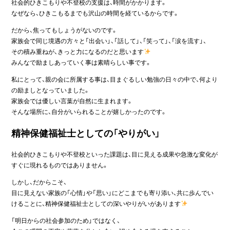
社会的ひきこもりや不登校の支援は、時間がかかります。
なぜなら、ひきこもるまでも沢山の時間を経ているからです。
だから、焦ってもしょうがないのです。
家族会で同じ境遇の方々と「出会い」、「話して」、「笑って」、「涙を流す」、
その積み重ねが、きっと力になるのだと思います
みんなで励ましあっていく事は素晴らしい事です。
私にとって、親の会に所属する事は、目まぐるしい勉強の日々の中で、何より
の励ましとなっていました。
家族会では優しい言葉が自然に生まれます。
そんな場所に、自分がいられることが嬉しかったのです。
精神保健福祉士としての「やりがい」
社会的ひきこもりや不登校といった課題は、目に見える成果や急激な変化が
すぐに現れるものではありません。
しかし、だからこそ、
目に見えない家族の「心情」や「思い」にどこまでも寄り添い、共に歩んでい
けることに、精神保健福祉士としての深いやりがいがあります
「明日からの社会参加のため」ではなく、