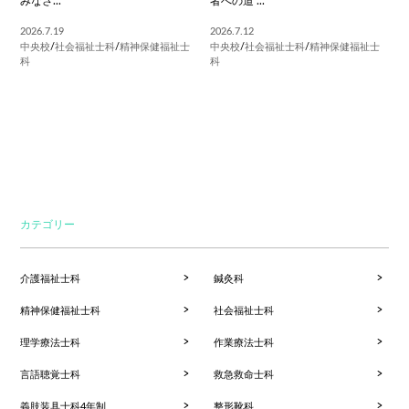
みなさ...
者への道 ...
2026.7.19
2026.7.12
中央校
/
社会福祉士科
/
精神保健福祉士
中央校
/
社会福祉士科
/
精神保健福祉士
科
科
カテゴリー
介護福祉士科
鍼灸科
精神保健福祉士科
社会福祉士科
理学療法士科
作業療法士科
言語聴覚士科
救急救命士科
義肢装具士科4年制
整形靴科