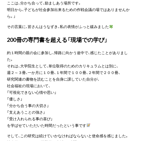
ここは、分かち合って、励ましあう場所です。
明日から、子どもが社会参加出来るための作戦会議の場ではありませんか
ら。」
その言葉に、皆さんはうなずき、私の表情がふっと緩みました
200冊の専門書を超える「現場での学び」
約１時間の親の会に参加し、帰路に向かう途中で、感じたことがありまし
た。
それは、大学院生として、単位取得のためのカリキュラムとは別に、
週２～３冊、一か月に１０冊、１年間で１００冊、２年間で２００冊、
研究関連の書物を読むことを自身に課していた自分が、
社会福祉の現場において、
「可視化できない心情や思い」
「優しさ」
「分かち合う事の大切さ」
「支えあうことの強さ」
「受け入れられる事の喜び」
を学ばせていただいた時間だったという事です
そして、この研究は続けていかなければならないと使命感を感じました。