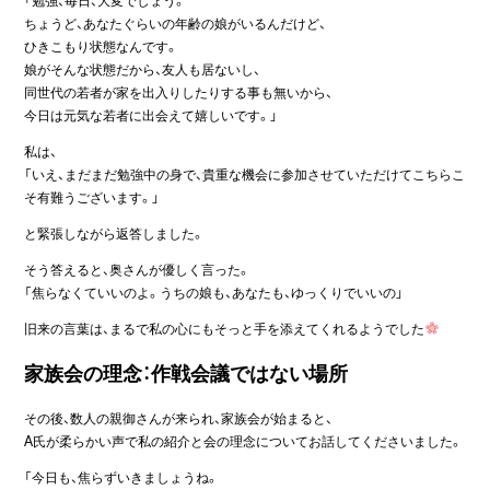
ちょうど、あなたぐらいの年齢の娘がいるんだけど、
ひきこもり状態なんです。
娘がそんな状態だから、友人も居ないし、
同世代の若者が家を出入りしたりする事も無いから、
今日は元気な若者に出会えて嬉しいです。」
私は、
「いえ、まだまだ勉強中の身で、貴重な機会に参加させていただけてこちらこ
そ有難うございます。」
と緊張しながら返答しました。
そう答えると、奥さんが優しく言った。
「焦らなくていいのよ。うちの娘も、あなたも、ゆっくりでいいの」
旧来の言葉は、まるで私の心にもそっと手を添えてくれるようでした
家族会の理念：作戦会議ではない場所
その後、数人の親御さんが来られ、家族会が始まると、
A氏が柔らかい声で私の紹介と会の理念についてお話してくださいました。
「今日も、焦らずいきましょうね。