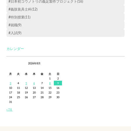
#日本初コウノトリの義足製作プロジェクト(16)
#義肢装具士科(12)
#特別授業(11)
#就職(9)
#入試(9)
カレンダー
2026年8月
月
火
水
木
金
土
日
1
2
3
4
5
6
7
8
9
10
11
12
13
14
15
16
17
18
19
20
21
22
23
24
25
26
27
28
29
30
31
« 7月