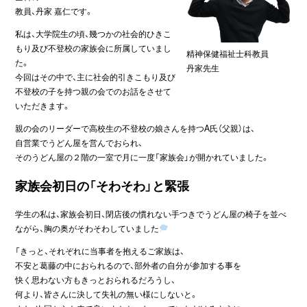
教員、丹家 嘉仁です。
私は、大学院生の頃、幾つかの社会的ひきこ
もり及び不登校の家族会に所属していまし
精神保健福祉士科教員
た。
丹家先生
今回はその中で、主に社会的引きこもり及び
不登校の子を持つ親の会でのお話をさせて
いただきます。
親の会のリーダーで高校生の不登校の娘さんを持つA氏（父親）は、
自営業でうどん屋を営んでおられ、
そのうどん屋の２階の一室で月に一度「家族会」が開かれていました。
家族会初日の「そわそわ」と緊張
学生の私は、家族会初日、閉店後の慣れない手つきでうどん屋の椅子を並べ
ながら、胸の奥がそわそわしていました
「きっと、それぞれに当事者を抱えるご家族は、
不安と葛藤の中におられるので、部外者の自分が参加する事を
快く思わない方もきっとおられるだろうし、
何より、皆さんに決して失礼の無い様にしないと。