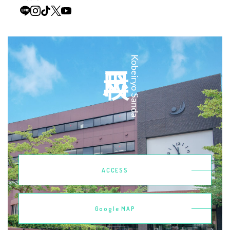
三田校
Kobeiryo Sanda
ACCESS
Google MAP