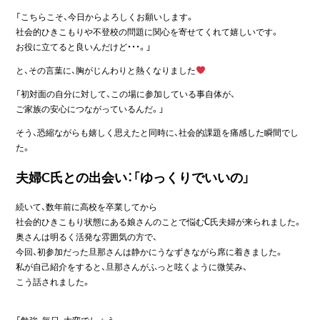
「こちらこそ、今日からよろしくお願いします。
社会的ひきこもりや不登校の問題に関心を寄せてくれて嬉しいです。
お役に立てると良いんだけど・・・。」
と、その言葉に、胸がじんわりと熱くなりました
「初対面の自分に対して、この場に参加している事自体が、
ご家族の安心につながっているんだ。」
そう、恐縮ながらも嬉しく思えたと同時に、社会的課題を痛感した瞬間でし
た。
夫婦C氏との出会い：「ゆっくりでいいの」
続いて、数年前に高校を卒業してから
社会的ひきこもり状態にある娘さんのことで悩むC氏夫婦が来られました。
奥さんは明るく活発な雰囲気の方で、
今回、初参加だった旦那さんは静かにうなずきながら席に着きました。
私が自己紹介をすると、旦那さんがふっと呟くように微笑み、
こう話されました。
「勉強、毎日、大変でしょう。