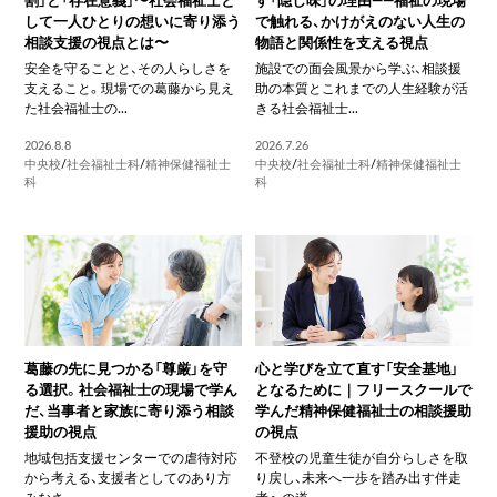
して一人ひとりの想いに寄り添う
で触れる、かけがえのない人生の
相談支援の視点とは〜
物語と関係性を支える視点
安全を守ることと、その人らしさを
施設での面会風景から学ぶ、相談援
支えること。現場での葛藤から見え
助の本質とこれまでの人生経験が活
た社会福祉士の...
きる社会福祉士...
2026.8.8
2026.7.26
中央校
/
社会福祉士科
/
精神保健福祉士
中央校
/
社会福祉士科
/
精神保健福祉士
科
科
葛藤の先に見つかる「尊厳」を守
心と学びを立て直す「安全基地」
る選択。社会福祉士の現場で学ん
となるために｜フリースクールで
だ、当事者と家族に寄り添う相談
学んだ精神保健福祉士の相談援助
援助の視点
の視点
地域包括支援センターでの虐待対応
不登校の児童生徒が自分らしさを取
から考える、支援者としてのあり方
り戻し、未来へ一歩を踏み出す伴走