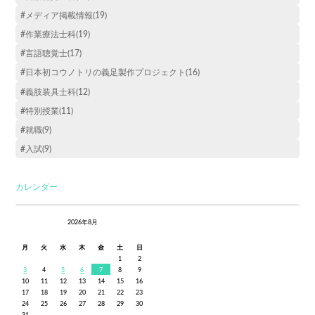
#メディア掲載情報(19)
#作業療法士科(19)
#言語聴覚士(17)
#日本初コウノトリの義足製作プロジェクト(16)
#義肢装具士科(12)
#特別授業(11)
#就職(9)
#入試(9)
カレンダー
2026年8月
月
火
水
木
金
土
日
1
2
3
4
5
6
7
8
9
10
11
12
13
14
15
16
17
18
19
20
21
22
23
24
25
26
27
28
29
30
31