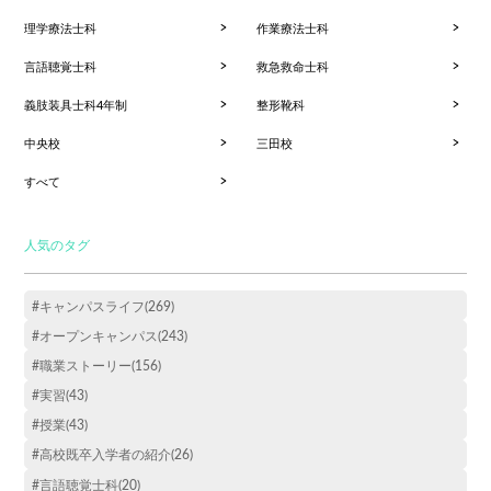
理学療法士科
作業療法士科
言語聴覚士科
救急救命士科
義肢装具士科4年制
整形靴科
中央校
三田校
すべて
人気のタグ
#キャンパスライフ(269)
#オープンキャンパス(243)
#職業ストーリー(156)
#実習(43)
#授業(43)
#高校既卒入学者の紹介(26)
#言語聴覚士科(20)