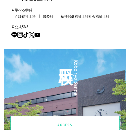
学べる学科
介護福祉士科
鍼灸科
精神保健福祉士科
社会福祉士科
公式SNS
三田校
Kobeiryo Sanda
ACCESS