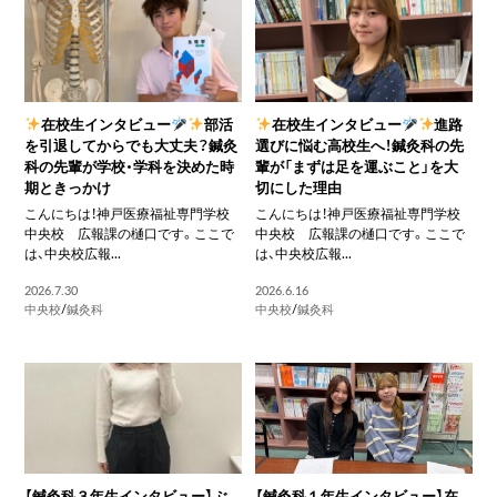
在校生インタビュー
部活
在校生インタビュー
進路
を引退してからでも大丈夫？鍼灸
選びに悩む高校生へ！鍼灸科の先
科の先輩が学校・学科を決めた時
輩が「まずは足を運ぶこと」を大
期ときっかけ
切にした理由
こんにちは！神戸医療福祉専門学校
こんにちは！神戸医療福祉専門学校
中央校 広報課の樋口です。ここで
中央校 広報課の樋口です。ここで
は、中央校広報...
は、中央校広報...
2026.7.30
2026.6.16
中央校
/
鍼灸科
中央校
/
鍼灸科
【鍼灸科３年生インタビュー】ぶ
【鍼灸科１年生インタビュー】在