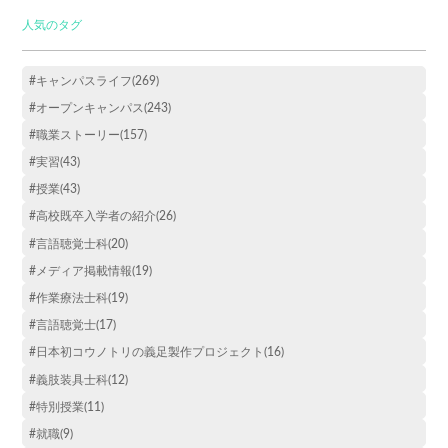
人気のタグ
#キャンパスライフ(269)
#オープンキャンパス(243)
#職業ストーリー(157)
#実習(43)
#授業(43)
#高校既卒入学者の紹介(26)
#言語聴覚士科(20)
#メディア掲載情報(19)
#作業療法士科(19)
#言語聴覚士(17)
#日本初コウノトリの義足製作プロジェクト(16)
#義肢装具士科(12)
#特別授業(11)
#就職(9)