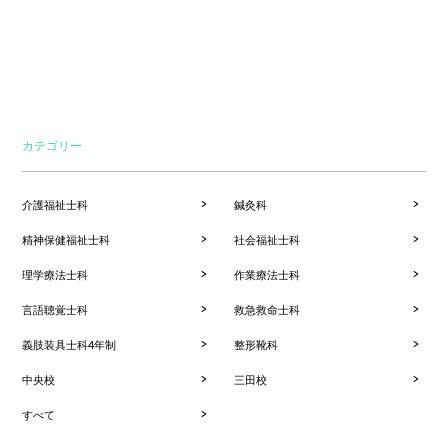
カテゴリー
介護福祉士科
鍼灸科
精神保健福祉士科
社会福祉士科
理学療法士科
作業療法士科
言語聴覚士科
救急救命士科
義肢装具士科4年制
整形靴科
中央校
三田校
すべて