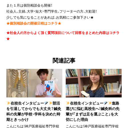
また１月は個別相談会も開催！
社会人、主婦、大学・短大・専門学生、フリーターの方、大歓迎！
少しでも気になることがあれば、お気軽にご参加下さい★
★個別相談会の開催日程はコチラ★
★社会人の方からよく頂く質問項目について回答をまとめた内容はコチラ
★
関連記事
在校生インタビュー
部活
在校生インタビュー
進路
を引退してからでも大丈夫？鍼灸
選びに悩む高校生へ！鍼灸科の先
科の先輩が学校・学科を決めた時
輩が「まずは足を運ぶこと」を大
期ときっかけ
切にした理由
こんにちは！神戸医療福祉専門学校
こんにちは！神戸医療福祉専門学校