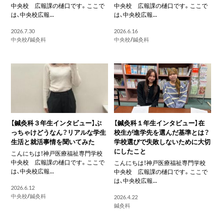
中央校 広報課の樋口です。ここで
中央校 広報課の樋口です。ここで
は、中央校広報...
は、中央校広報...
2026.7.30
2026.6.16
中央校
/
鍼灸科
中央校
/
鍼灸科
【鍼灸科３年生インタビュー】ぶ
【鍼灸科１年生インタビュー】在
っちゃけどうなん？リアルな学生
校生が進学先を選んだ基準とは？
生活と就活事情を聞いてみた
学校選びで失敗しないために大切
にしたこと
こんにちは！神戸医療福祉専門学校
中央校 広報課の樋口です。ここで
こんにちは！神戸医療福祉専門学校
は、中央校広報...
中央校 広報課の樋口です。ここで
は、中央校広報...
2026.6.12
中央校
/
鍼灸科
2026.4.22
鍼灸科