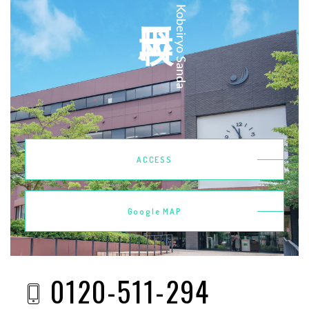
三田校
Kobeiryo Sanda
ACCESS
Google MAP
0120-511-294