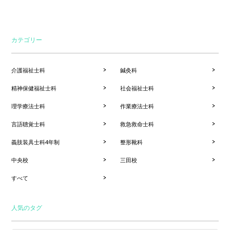
カテゴリー
介護福祉士科
鍼灸科
精神保健福祉士科
社会福祉士科
理学療法士科
作業療法士科
言語聴覚士科
救急救命士科
義肢装具士科4年制
整形靴科
中央校
三田校
すべて
人気のタグ