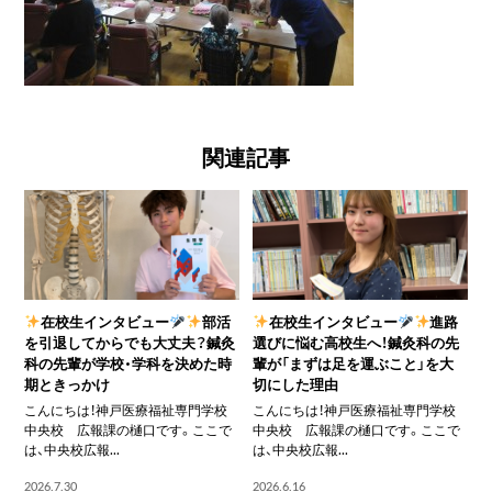
関連記事
在校生インタビュー
部活
在校生インタビュー
進路
を引退してからでも大丈夫？鍼灸
選びに悩む高校生へ！鍼灸科の先
科の先輩が学校・学科を決めた時
輩が「まずは足を運ぶこと」を大
期ときっかけ
切にした理由
こんにちは！神戸医療福祉専門学校
こんにちは！神戸医療福祉専門学校
中央校 広報課の樋口です。ここで
中央校 広報課の樋口です。ここで
は、中央校広報...
は、中央校広報...
2026.7.30
2026.6.16