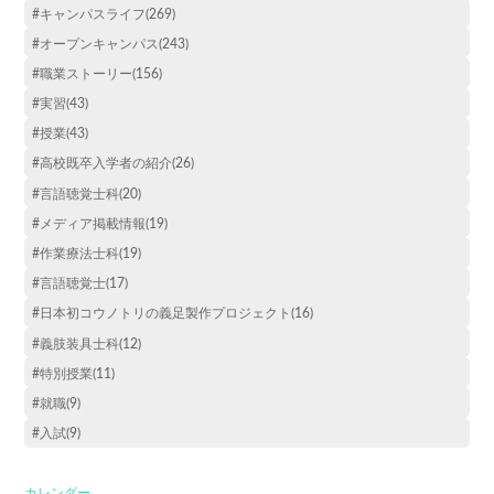
#キャンパスライフ(269)
#オープンキャンパス(243)
#職業ストーリー(156)
#実習(43)
#授業(43)
#高校既卒入学者の紹介(26)
#言語聴覚士科(20)
#メディア掲載情報(19)
#作業療法士科(19)
#言語聴覚士(17)
#日本初コウノトリの義足製作プロジェクト(16)
#義肢装具士科(12)
#特別授業(11)
#就職(9)
#入試(9)
カレンダー