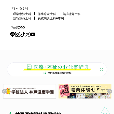
学べる学科
理学療法士科
作業療法士科
言語聴覚士科
救急救命士科
義肢装具士科4年制
公式SNS