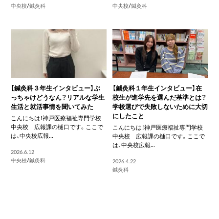
中央校
/
鍼灸科
中央校
/
鍼灸科
【鍼灸科３年生インタビュー】ぶ
【鍼灸科１年生インタビュー】在
っちゃけどうなん？リアルな学生
校生が進学先を選んだ基準とは？
生活と就活事情を聞いてみた
学校選びで失敗しないために大切
にしたこと
こんにちは！神戸医療福祉専門学校
中央校 広報課の樋口です。ここで
こんにちは！神戸医療福祉専門学校
は、中央校広報...
中央校 広報課の樋口です。ここで
は、中央校広報...
2026.6.12
中央校
/
鍼灸科
2026.4.22
鍼灸科