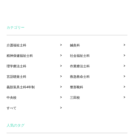
カテゴリー
介護福祉士科
鍼灸科
精神保健福祉士科
社会福祉士科
理学療法士科
作業療法士科
言語聴覚士科
救急救命士科
義肢装具士科4年制
整形靴科
中央校
三田校
すべて
人気のタグ