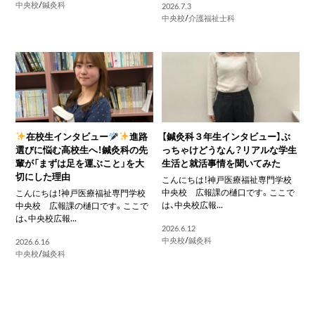
中央校
/
鍼灸科
2026.7.3
中央校
/
介護福祉士科
在校生インタビュー
進路
【鍼灸科３年生インタビュー】ぶ
選びに悩む高校生へ！鍼灸科の先
っちゃけどうなん？リアルな学生
輩が「まずは足を運ぶこと」を大
生活と就活事情を聞いてみた
切にした理由
こんにちは！神戸医療福祉専門学校
中央校 広報課の樋口です。ここで
こんにちは！神戸医療福祉専門学校
は、中央校広報...
中央校 広報課の樋口です。ここで
は、中央校広報...
2026.6.12
中央校
/
鍼灸科
2026.6.16
中央校
/
鍼灸科