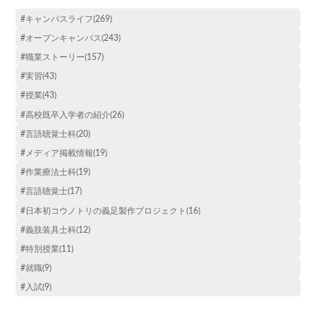
#キャンパスライフ(269)
#オープンキャンパス(243)
#職業ストーリー(157)
#実習(43)
#授業(43)
#高校既卒入学者の紹介(26)
#言語聴覚士科(20)
#メディア掲載情報(19)
#作業療法士科(19)
#言語聴覚士(17)
#日本初コウノトリの義足製作プロジェクト(16)
#義肢装具士科(12)
#特別授業(11)
#就職(9)
#入試(9)