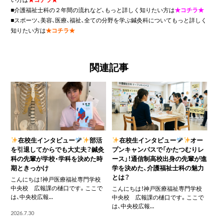
■介護福祉士科の２年間の流れなど、もっと詳しく知りたい方は
★コチラ★
■スポーツ、美容、医療、福祉、全ての分野を学ぶ鍼灸科についてもっと詳しく
知りたい方は
★コチラ★
関連記事
在校生インタビュー
部活
在校生インタビュー
オー
を引退してからでも大丈夫？鍼灸
プンキャンパスで「かたつむりレ
科の先輩が学校・学科を決めた時
ース」！通信制高校出身の先輩が進
期ときっかけ
学を決めた、介護福祉士科の魅力
とは？
こんにちは！神戸医療福祉専門学校
中央校 広報課の樋口です。ここで
こんにちは！神戸医療福祉専門学校
は、中央校広報...
中央校 広報課の樋口です。ここで
は、中央校広報...
2026.7.30