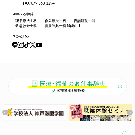
FAX：079-563-1294
学べる学科
理学療法士科
作業療法士科
言語聴覚士科
救急救命士科
義肢装具士科4年制
公式SNS