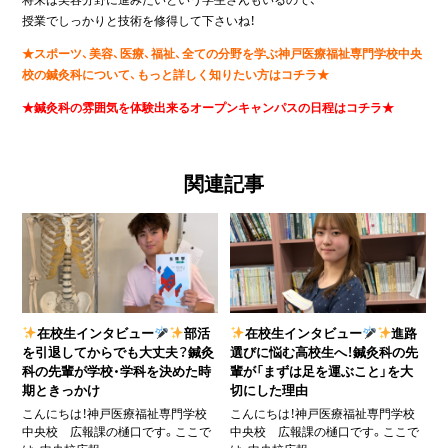
授業でしっかりと技術を修得して下さいね！
★スポーツ、美容、医療、福祉、全ての分野を学ぶ神戸医療福祉専門学校中央
校の鍼灸科について、もっと詳しく知りたい方はコチラ★
★鍼灸科の雰囲気を体験出来るオープンキャンパスの日程はコチラ★
関連記事
在校生インタビュー
部活
在校生インタビュー
進路
を引退してからでも大丈夫？鍼灸
選びに悩む高校生へ！鍼灸科の先
科の先輩が学校・学科を決めた時
輩が「まずは足を運ぶこと」を大
期ときっかけ
切にした理由
こんにちは！神戸医療福祉専門学校
こんにちは！神戸医療福祉専門学校
中央校 広報課の樋口です。ここで
中央校 広報課の樋口です。ここで