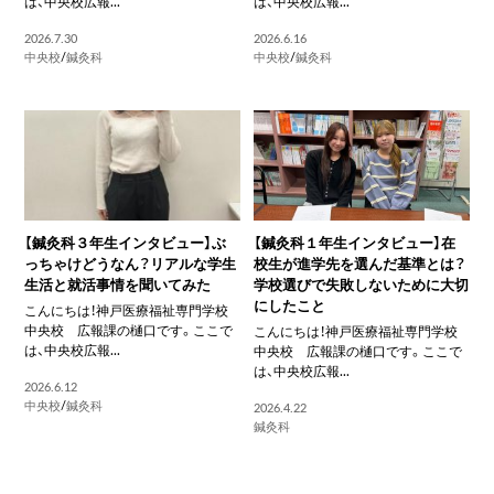
は、中央校広報...
は、中央校広報...
2026.7.30
2026.6.16
中央校
/
鍼灸科
中央校
/
鍼灸科
【鍼灸科３年生インタビュー】ぶ
【鍼灸科１年生インタビュー】在
っちゃけどうなん？リアルな学生
校生が進学先を選んだ基準とは？
生活と就活事情を聞いてみた
学校選びで失敗しないために大切
にしたこと
こんにちは！神戸医療福祉専門学校
中央校 広報課の樋口です。ここで
こんにちは！神戸医療福祉専門学校
は、中央校広報...
中央校 広報課の樋口です。ここで
は、中央校広報...
2026.6.12
中央校
/
鍼灸科
2026.4.22
鍼灸科