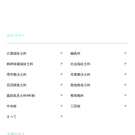
カテゴリー
介護福祉士科
鍼灸科
精神保健福祉士科
社会福祉士科
理学療法士科
作業療法士科
言語聴覚士科
救急救命士科
義肢装具士科4年制
整形靴科
中央校
三田校
すべて
人気のタグ