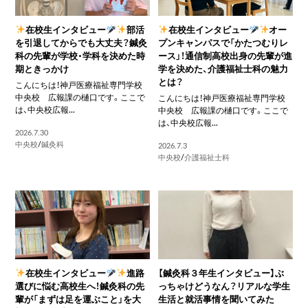
在校生インタビュー
部活
在校生インタビュー
オー
を引退してからでも大丈夫？鍼灸
プンキャンパスで「かたつむりレ
科の先輩が学校・学科を決めた時
ース」！通信制高校出身の先輩が進
期ときっかけ
学を決めた、介護福祉士科の魅力
とは？
こんにちは！神戸医療福祉専門学校
中央校 広報課の樋口です。ここで
こんにちは！神戸医療福祉専門学校
は、中央校広報...
中央校 広報課の樋口です。ここで
は、中央校広報...
2026.7.30
中央校
/
鍼灸科
2026.7.3
中央校
/
介護福祉士科
在校生インタビュー
進路
【鍼灸科３年生インタビュー】ぶ
選びに悩む高校生へ！鍼灸科の先
っちゃけどうなん？リアルな学生
輩が「まずは足を運ぶこと」を大
生活と就活事情を聞いてみた