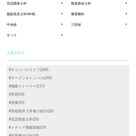
言語聴覚士科
救急救命士科
義肢装具士科4年制
整形靴科
中央校
三田校
すべて
人気のタグ
#キャンパスライフ(269)
#オープンキャンパス(243)
#職業ストーリー(157)
#実習(43)
#授業(43)
#高校既卒入学者の紹介(26)
#言語聴覚士科(20)
#メディア掲載情報(19)
#作業療法士科(19)