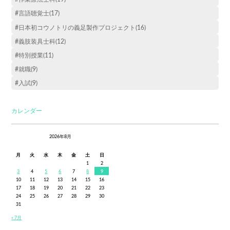
#言語聴覚士(17)
#日本初コウノトリの義足製作プロジェクト(16)
#義肢装具士科(12)
#特別授業(11)
#就職(9)
#入試(9)
カレンダー
2026年8月
月
火
水
木
金
土
日
1
2
3
4
5
6
7
8
9
10
11
12
13
14
15
16
17
18
19
20
21
22
23
24
25
26
27
28
29
30
31
« 7月