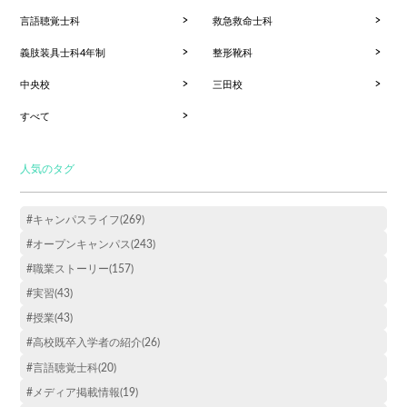
言語聴覚士科
救急救命士科
義肢装具士科4年制
整形靴科
中央校
三田校
すべて
人気のタグ
#キャンパスライフ(269)
#オープンキャンパス(243)
#職業ストーリー(157)
#実習(43)
#授業(43)
#高校既卒入学者の紹介(26)
#言語聴覚士科(20)
#メディア掲載情報(19)