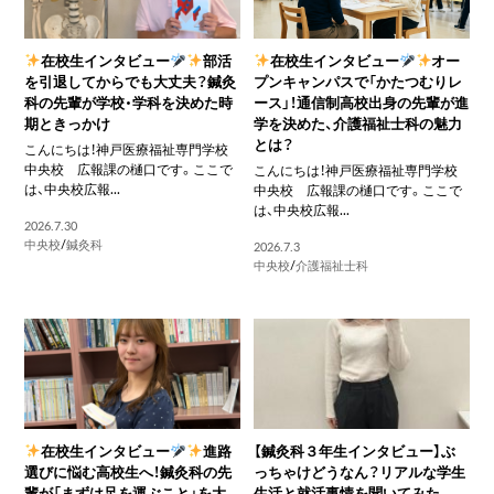
在校生インタビュー
部活
在校生インタビュー
オー
を引退してからでも大丈夫？鍼灸
プンキャンパスで「かたつむりレ
科の先輩が学校・学科を決めた時
ース」！通信制高校出身の先輩が進
期ときっかけ
学を決めた、介護福祉士科の魅力
とは？
こんにちは！神戸医療福祉専門学校
中央校 広報課の樋口です。ここで
こんにちは！神戸医療福祉専門学校
は、中央校広報...
中央校 広報課の樋口です。ここで
は、中央校広報...
2026.7.30
中央校
/
鍼灸科
2026.7.3
中央校
/
介護福祉士科
在校生インタビュー
進路
【鍼灸科３年生インタビュー】ぶ
選びに悩む高校生へ！鍼灸科の先
っちゃけどうなん？リアルな学生
輩が「まずは足を運ぶこと」を大
生活と就活事情を聞いてみた