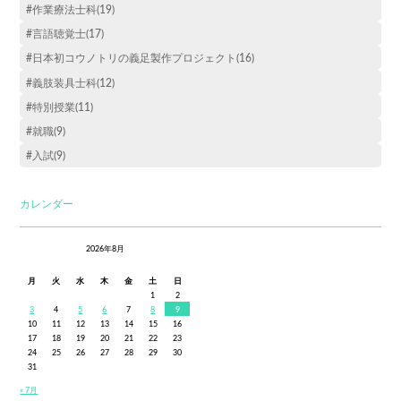
#作業療法士科(19)
#言語聴覚士(17)
#日本初コウノトリの義足製作プロジェクト(16)
#義肢装具士科(12)
#特別授業(11)
#就職(9)
#入試(9)
カレンダー
2026年8月
月
火
水
木
金
土
日
1
2
3
4
5
6
7
8
9
10
11
12
13
14
15
16
17
18
19
20
21
22
23
24
25
26
27
28
29
30
31
« 7月