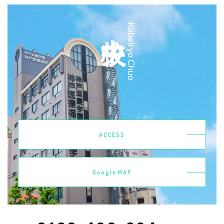
中央校
Kobeiryo Chuo
ACCESS
Google MAP