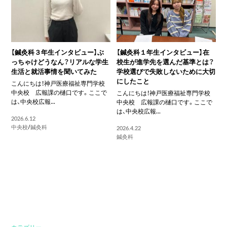
【鍼灸科３年生インタビュー】ぶ
【鍼灸科１年生インタビュー】在
っちゃけどうなん？リアルな学生
校生が進学先を選んだ基準とは？
生活と就活事情を聞いてみた
学校選びで失敗しないために大切
にしたこと
こんにちは！神戸医療福祉専門学校
中央校 広報課の樋口です。ここで
こんにちは！神戸医療福祉専門学校
は、中央校広報...
中央校 広報課の樋口です。ここで
は、中央校広報...
2026.6.12
中央校
/
鍼灸科
2026.4.22
鍼灸科
カテゴリー