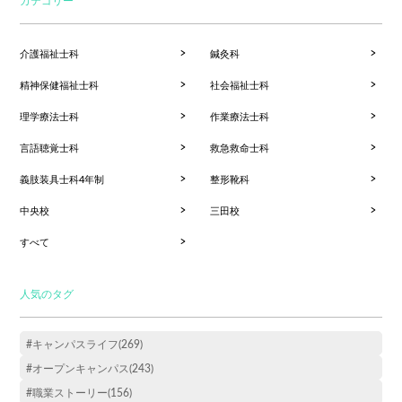
介護福祉士科
鍼灸科
精神保健福祉士科
社会福祉士科
理学療法士科
作業療法士科
言語聴覚士科
救急救命士科
義肢装具士科4年制
整形靴科
中央校
三田校
すべて
人気のタグ
#キャンパスライフ(269)
#オープンキャンパス(243)
#職業ストーリー(156)