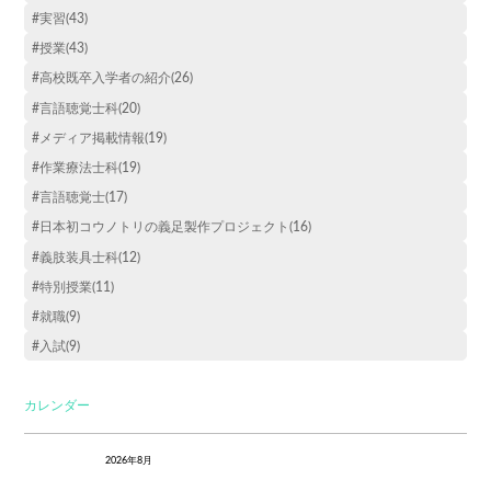
#実習(43)
#授業(43)
#高校既卒入学者の紹介(26)
#言語聴覚士科(20)
#メディア掲載情報(19)
#作業療法士科(19)
#言語聴覚士(17)
#日本初コウノトリの義足製作プロジェクト(16)
#義肢装具士科(12)
#特別授業(11)
#就職(9)
#入試(9)
カレンダー
2026年8月