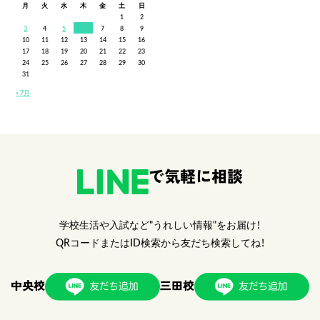
月
火
水
木
金
土
日
1
2
3
4
5
6
7
8
9
10
11
12
13
14
15
16
17
18
19
20
21
22
23
24
25
26
27
28
29
30
31
« 7月
で気軽に相談
学校生活や入試など"うれしい情報"をお届け！
QRコードまたはID検索から友だち検索してね！
中央校
三田校