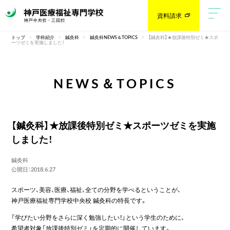
資料請求
トップ
学科紹介
鍼灸科
鍼灸科NEWS＆TOPICS
【鍼灸科】★放課後特別ゼミ★スポ
ーツゼミを実施しました！
NEWS＆TOPICS
【鍼灸科】★放課後特別ゼミ★スポーツゼミを実施
しました！
鍼灸科
公開日：2018.6.27
スポーツ、美容、医療、福祉、全ての分野を学べるということが、
神戸医療福祉専門学校中央校 鍼灸科の特長です。
「学びたい分野をさらに深く勉強したい！」という学生のために、
希望者対象「放課後特別ゼミ」を定期的に開催しています。