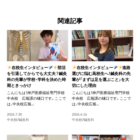
関連記事
在校生インタビュー
部活
在校生インタビュー
進路
を引退してからでも大丈夫？鍼灸
選びに悩む高校生へ！鍼灸科の先
科の先輩が学校・学科を決めた時
輩が「まずは足を運ぶこと」を大
期ときっかけ
切にした理由
こんにちは！神戸医療福祉専門学校
こんにちは！神戸医療福祉専門学校
中央校 広報課の樋口です。ここで
中央校 広報課の樋口です。ここで
は、中央校広報...
は、中央校広報...
2026.7.30
2026.6.16
中央校
/
鍼灸科
中央校
/
鍼灸科