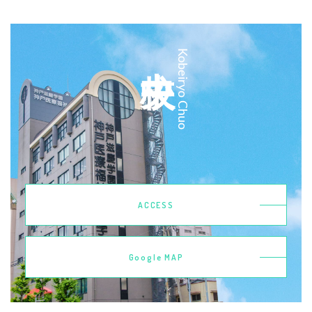
中央校
Kobeiryo Chuo
ACCESS
Google MAP