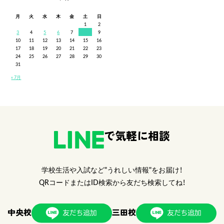
月
火
水
木
金
土
日
1
2
3
4
5
6
7
8
9
10
11
12
13
14
15
16
17
18
19
20
21
22
23
24
25
26
27
28
29
30
31
« 7月
で気軽に相談
学校生活や入試など"うれしい情報"をお届け！
QRコードまたはID検索から友だち検索してね！
中央校
三田校