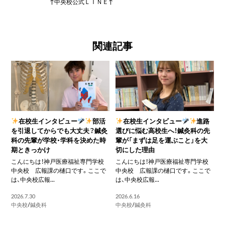
↑中央校公式ＬＩＮＥ↑
関連記事
在校生インタビュー
部活
在校生インタビュー
進路
を引退してからでも大丈夫？鍼灸
選びに悩む高校生へ！鍼灸科の先
科の先輩が学校・学科を決めた時
輩が「まずは足を運ぶこと」を大
期ときっかけ
切にした理由
こんにちは！神戸医療福祉専門学校
こんにちは！神戸医療福祉専門学校
中央校 広報課の樋口です。ここで
中央校 広報課の樋口です。ここで
は、中央校広報...
は、中央校広報...
2026.7.30
2026.6.16
中央校
/
鍼灸科
中央校
/
鍼灸科