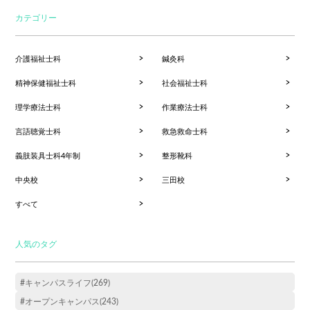
カテゴリー
介護福祉士科
鍼灸科
精神保健福祉士科
社会福祉士科
理学療法士科
作業療法士科
言語聴覚士科
救急救命士科
義肢装具士科4年制
整形靴科
中央校
三田校
すべて
人気のタグ
#キャンパスライフ(269)
#オープンキャンパス(243)