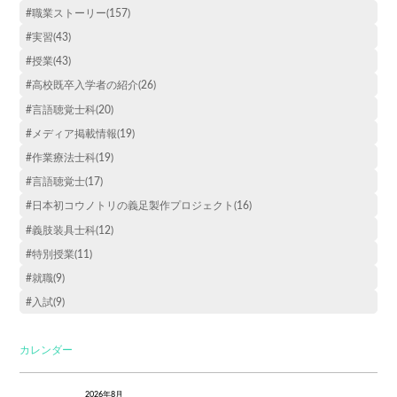
#職業ストーリー(157)
#実習(43)
#授業(43)
#高校既卒入学者の紹介(26)
#言語聴覚士科(20)
#メディア掲載情報(19)
#作業療法士科(19)
#言語聴覚士(17)
#日本初コウノトリの義足製作プロジェクト(16)
#義肢装具士科(12)
#特別授業(11)
#就職(9)
#入試(9)
カレンダー
2026年8月