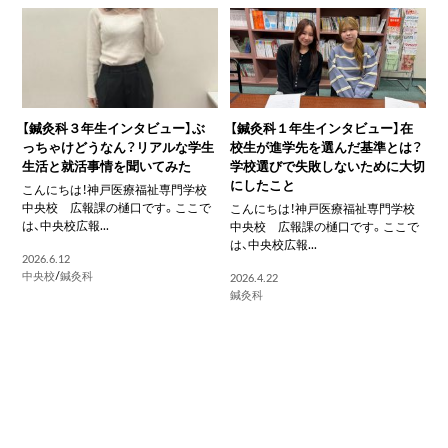
【鍼灸科３年生インタビュー】ぶ
【鍼灸科１年生インタビュー】在
っちゃけどうなん？リアルな学生
校生が進学先を選んだ基準とは？
生活と就活事情を聞いてみた
学校選びで失敗しないために大切
にしたこと
こんにちは！神戸医療福祉専門学校
中央校 広報課の樋口です。ここで
こんにちは！神戸医療福祉専門学校
は、中央校広報...
中央校 広報課の樋口です。ここで
は、中央校広報...
2026.6.12
中央校
/
鍼灸科
2026.4.22
鍼灸科