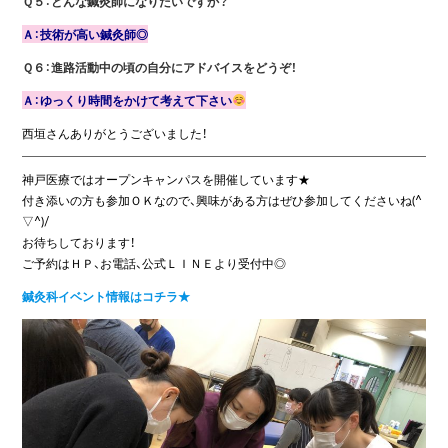
Ｑ５：どんな鍼灸師になりたいですか？
Ａ：技術が高い鍼灸師◎
Ｑ６：進路活動中の頃の自分にアドバイスをどうぞ！
Ａ：ゆっくり時間をかけて考えて下さい
西垣さんありがとうございました！
神戸医療ではオープンキャンパスを開催しています★
付き添いの方も参加ＯＫなので、興味がある方はぜひ参加してくださいね(^
▽^)/
お待ちしております！
ご予約はＨＰ、お電話、公式ＬＩＮＥより受付中◎
鍼灸科イベント情報は
コチラ★