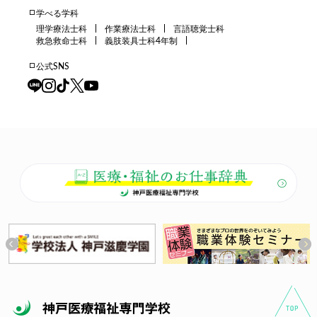
学べる学科
理学療法士科
作業療法士科
言語聴覚士科
救急救命士科
義肢装具士科4年制
公式SNS