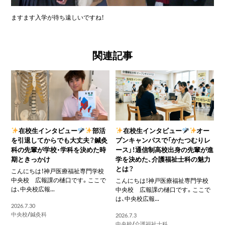
ますます入学が待ち遠しいですね！
関連記事
在校生インタビュー
部活
在校生インタビュー
オー
を引退してからでも大丈夫？鍼灸
プンキャンパスで「かたつむりレ
科の先輩が学校・学科を決めた時
ース」！通信制高校出身の先輩が進
期ときっかけ
学を決めた、介護福祉士科の魅力
とは？
こんにちは！神戸医療福祉専門学校
中央校 広報課の樋口です。ここで
こんにちは！神戸医療福祉専門学校
は、中央校広報...
中央校 広報課の樋口です。ここで
は、中央校広報...
2026.7.30
中央校
/
鍼灸科
2026.7.3
中央校
/
介護福祉士科