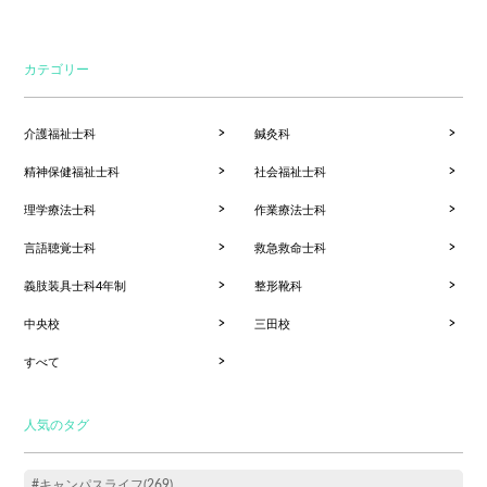
カテゴリー
介護福祉士科
鍼灸科
精神保健福祉士科
社会福祉士科
理学療法士科
作業療法士科
言語聴覚士科
救急救命士科
義肢装具士科4年制
整形靴科
中央校
三田校
すべて
人気のタグ
#キャンパスライフ(269)