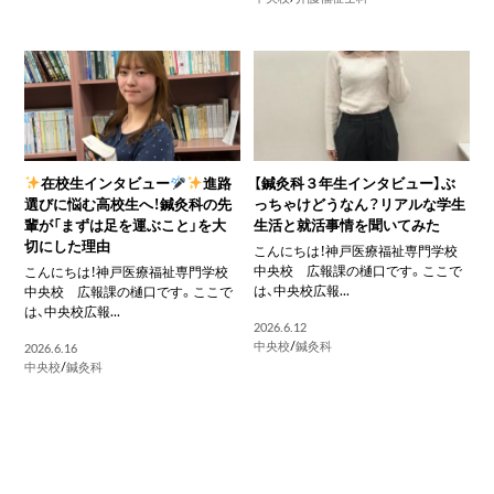
在校生インタビュー
進路
【鍼灸科３年生インタビュー】ぶ
選びに悩む高校生へ！鍼灸科の先
っちゃけどうなん？リアルな学生
輩が「まずは足を運ぶこと」を大
生活と就活事情を聞いてみた
切にした理由
こんにちは！神戸医療福祉専門学校
中央校 広報課の樋口です。ここで
こんにちは！神戸医療福祉専門学校
は、中央校広報...
中央校 広報課の樋口です。ここで
は、中央校広報...
2026.6.12
中央校
/
鍼灸科
2026.6.16
中央校
/
鍼灸科