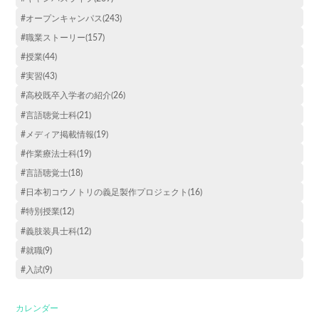
#オープンキャンパス(243)
#職業ストーリー(157)
#授業(44)
#実習(43)
#高校既卒入学者の紹介(26)
#言語聴覚士科(21)
#メディア掲載情報(19)
#作業療法士科(19)
#言語聴覚士(18)
#日本初コウノトリの義足製作プロジェクト(16)
#特別授業(12)
#義肢装具士科(12)
#就職(9)
#入試(9)
カレンダー