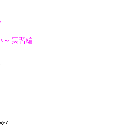
？
～ 実習編
。
のか？