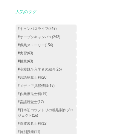
人気のタグ
#キャンパスライフ(269)
#オープンキャンパス(243)
#職業ストーリー(156)
#実習(43)
#授業(43)
#高校既卒入学者の紹介(26)
#言語聴覚士科(20)
#メディア掲載情報(19)
#作業療法士科(19)
#言語聴覚士(17)
#日本初コウノトリの義足製作プロ
ジェクト(16)
#義肢装具士科(12)
#特別授業(11)