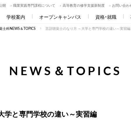
公開
職業実践専門課程について
高等教育の修学支援新制度
お問い合わ
学校案内
オープンキャンパス
資格・就職
士科NEWS＆TOPICS
言語聴覚士のなり方 ～大学と専門学校の違い～実習編
NEWS＆TOPICS
～大学と専門学校の違い～実習編