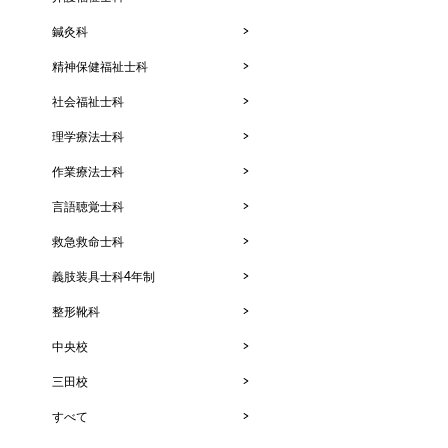
鍼灸科
精神保健福祉士科
社会福祉士科
理学療法士科
作業療法士科
言語聴覚士科
救急救命士科
義肢装具士科4年制
整形靴科
中央校
三田校
すべて