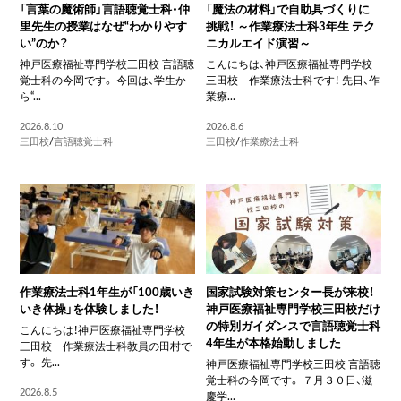
「言葉の魔術師」言語聴覚士科・仲
「魔法の材料」で自助具づくりに
里先生の授業はなぜ“わかりやす
挑戦！ ～作業療法士科3年生 テク
い”のか？
ニカルエイド演習～
神戸医療福祉専門学校三田校 言語聴
こんにちは、神戸医療福祉専門学校
覚士科の今岡です。 今回は、学生か
三田校 作業療法士科です！ 先日、作
ら“...
業療...
2026.8.10
2026.8.6
三田校
/
言語聴覚士科
三田校
/
作業療法士科
作業療法士科1年生が「100歳いき
国家試験対策センター長が来校！
いき体操」を体験しました！
神戸医療福祉専門学校三田校だけ
の特別ガイダンスで言語聴覚士科
こんにちは！神戸医療福祉専門学校
4年生が本格始動しました
三田校 作業療法士科教員の田村で
す。 先...
神戸医療福祉専門学校三田校 言語聴
覚士科の今岡です。 ７月３０日、滋
2026.8.5
慶学...