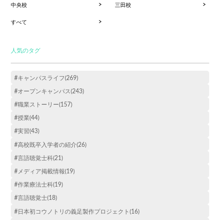
中央校
三田校
すべて
人気のタグ
#キャンパスライフ(269)
#オープンキャンパス(243)
#職業ストーリー(157)
#授業(44)
#実習(43)
#高校既卒入学者の紹介(26)
#言語聴覚士科(21)
#メディア掲載情報(19)
#作業療法士科(19)
#言語聴覚士(18)
#日本初コウノトリの義足製作プロジェクト(16)