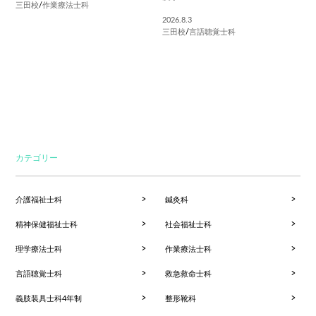
三田校
/
作業療法士科
2026.8.3
三田校
/
言語聴覚士科
カテゴリー
介護福祉士科
鍼灸科
精神保健福祉士科
社会福祉士科
理学療法士科
作業療法士科
言語聴覚士科
救急救命士科
義肢装具士科4年制
整形靴科