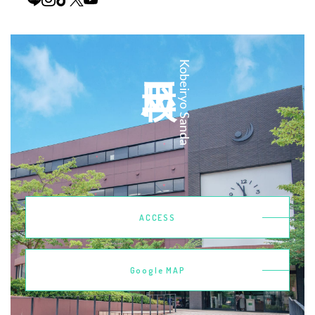
三田校
Kobeiryo Sanda
ACCESS
Google MAP