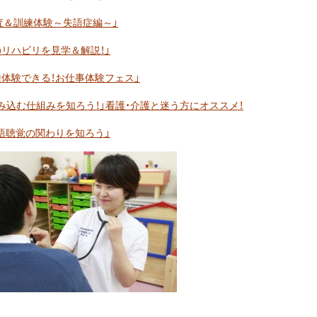
ばの検査＆訓練体験～失語症編～」
さんのリハビリを見学＆解説！」
５職種体験できる！お仕事体験フェス」
べる・飲み込む仕組みを知ろう！」看護・介護と迷う方にオススメ！
学と言語聴覚の関わりを知ろう」