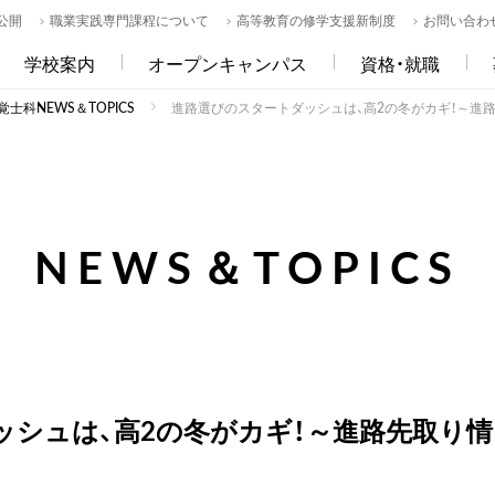
公開
職業実践専門課程について
高等教育の修学支援新制度
お問い合わ
学校案内
オープンキャンパス
資格・就職
士科NEWS＆TOPICS
進路選びのスタートダッシュは、高2の冬がカギ！～進
NEWS＆TOPICS
ッシュは、高2の冬がカギ！～進路先取り情