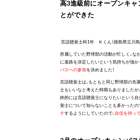
高3進級前にオープンキャ
とができた
言語聴覚士科1年 Ｋくん（徳島県立川島
所属していた野球部の活動が忙しく、な
に進路を決定したいという気持ちが強か
パスへの参加
を決めました！
言語聴覚士は、もともと同じ野球部の先
士もいいなと考えた時期もありましたが
終的には言語聴覚士になりたいという自
覚士について知らないことも多かったので
チ
するようにしていたので、
自信を持っ