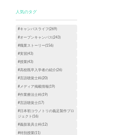
人気のタグ
#キャンパスライフ(269)
#オープンキャンパス(243)
#職業ストーリー(156)
#実習(43)
#授業(43)
#高校既卒入学者の紹介(26)
#言語聴覚士科(20)
#メディア掲載情報(19)
#作業療法士科(19)
#言語聴覚士(17)
#日本初コウノトリの義足製作プロ
ジェクト(16)
#義肢装具士科(12)
#特別授業(11)