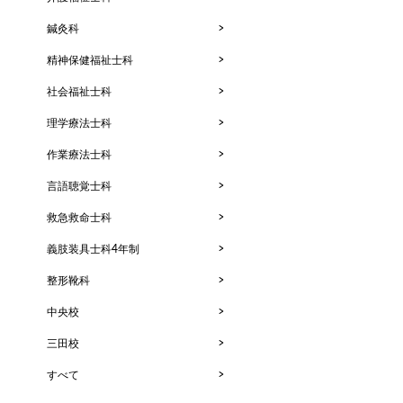
鍼灸科
精神保健福祉士科
社会福祉士科
理学療法士科
作業療法士科
言語聴覚士科
救急救命士科
義肢装具士科4年制
整形靴科
中央校
三田校
すべて