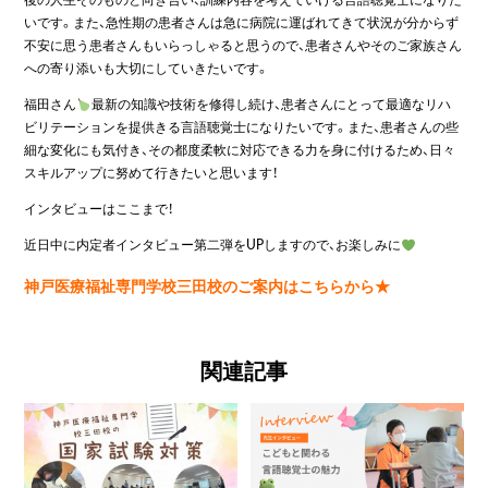
いです。また、急性期の患者さんは急に病院に運ばれてきて状況が分からず
不安に思う患者さんもいらっしゃると思うので、患者さんやそのご家族さん
への寄り添いも大切にしていきたいです。
福田さん
最新の知識や技術を修得し続け、患者さんにとって最適なリハ
ビリテーションを提供きる言語聴覚士になりたいです。また、患者さんの些
細な変化にも気付き、その都度柔軟に対応できる力を身に付けるため、日々
スキルアップに努めて行きたいと思います！
インタビューはここまで！
近日中に内定者インタビュー第二弾をUPしますので、お楽しみに
神戸医療福祉専門学校三田校のご案内はこちらから
★
関連記事