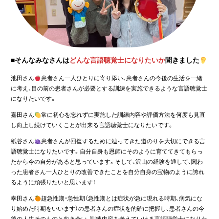
■そんなみなさんは
どんな言語聴覚士になりたいか
聞きました
池田さん
患者さん一人ひとりに寄り添い、患者さんの今後の生活を一緒
に考え、目の前の患者さんが必要とする訓練を実施できるような言語聴覚士
になりたいです。
嘉田さん
常に初心を忘れずに実施した訓練内容や評価方法を何度も見直
し向上し続けていくことが出来る言語聴覚士になりたいです。
紙谷さん
患者さんが回復するために辿ってきた道のりを大切にできる言
語聴覚士になりたいです。自分自身も恩師にそのように育ててきてもらっ
たから今の自分があると思っています。そして、沢山の経験を通して、関わ
った患者さん一人ひとりの改善できたことを自分自身の宝物のように誇れ
るように頑張りたいと思います！
幸田さん
超急性期・急性期（急性期とは症状が急に現れる時期、病気にな
り始めた時期をいいます）の患者さんの症状を的確に把握し、患者さんの今
後の人生そのものと向き合い、訓練内容を考えていける言語聴覚士になりた