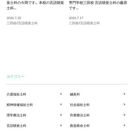
覚士科の今岡です。 本校の言語聴覚
専門学校三田校 言語聴覚士科の藤原
士科...
です...
2026.7.20
2026.7.17
三田校
/
言語聴覚士科
三田校
/
言語聴覚士科
カテゴリー
介護福祉士科
鍼灸科
精神保健福祉士科
社会福祉士科
理学療法士科
作業療法士科
言語聴覚士科
救急救命士科