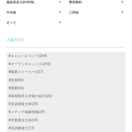
義肢装具士科4年制
整形靴科
中央校
三田校
すべて
人気のタグ
#キャンパスライフ(269)
#オープンキャンパス(243)
#職業ストーリー(157)
#実習(43)
#授業(43)
#高校既卒入学者の紹介(26)
#言語聴覚士科(20)
#メディア掲載情報(19)
#作業療法士科(19)
#言語聴覚士(17)