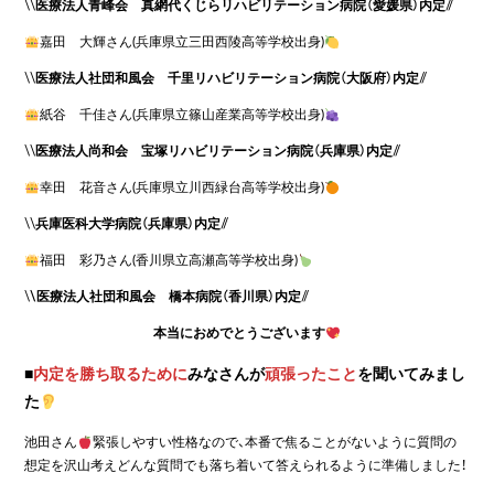
\\
医療法人青峰会 真網代くじらリハビリテーション病院（愛媛県）内定
//
嘉田 大輝さん(兵庫県立三田西陵高等学校出身)
\\
医療法人社団和風会 千里リハビリテーション病院（大阪府）内定
//
紙谷 千佳さん(兵庫県立篠山産業高等学校出身)
\\
医療法人尚和会 宝塚リハビリテーション病院（兵庫県）内定
//
幸田 花音さん(兵庫県立川西緑台高等学校出身)
\\
兵庫医科大学病院（兵庫県）内定
//
福田 彩乃さん(香川県立高瀬高等学校出身)
\
\医療法人社団和風会 橋本病院（香川県）内定
//
本当におめでとうございます
■
内定を勝ち取るために
みなさんが
頑張ったこと
を聞いてみまし
た
池田さん
緊張しやすい性格なので、本番で焦ることがないように質問の
想定を沢山考えどんな質問でも落ち着いて答えられるように準備しました！