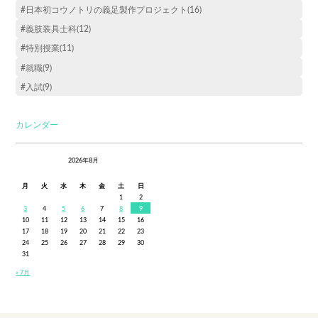
#日本初コウノトリの義足製作プロジェクト(16)
#義肢装具士科(12)
#特別授業(11)
#就職(9)
#入試(9)
カレンダー
2026年8月
月
火
水
木
金
土
日
1
2
3
4
5
6
7
8
9
10
11
12
13
14
15
16
17
18
19
20
21
22
23
24
25
26
27
28
29
30
31
« 7月