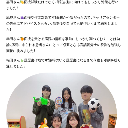
嘉田さん
面接試験だけでなく、筆記試験に向けてもしっかり対策を行い
ました！
紙谷さん
面接や作文対策です！面接が不安だったので、キャリアセンター
の先生にアドバイスをもらい、放課後や自宅でも納得いくまで練習しまし
た！
幸田さん
面接を受ける病院の情報を事前にしっかり調べておくことは勿
論、病院に来られる患者さんにとって必要となる言語聴覚士の役割を勉強し
面接に挑みました！
福田さん
履歴書作成です!納得のいく履歴書になるまで何度も添削を繰り
返しました。