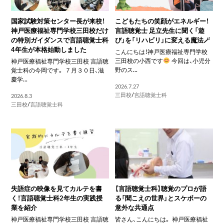
国家試験対策センター長が来校！
こどもたちの笑顔がエネルギー！
神戸医療福祉専門学校三田校だけ
言語聴覚士 足立先生に聞く「遊
の特別ガイダンスで言語聴覚士科
び」を「リハビリ」に変える魔法🪄
4年生が本格始動しました
こんにちは！神戸医療福祉専門学校
三田校の小西です
今回は、小児分
神戸医療福祉専門学校三田校 言語聴
野のス...
覚士科の今岡です。 ７月３０日、滋
慶学...
2026.7.27
三田校
/
言語聴覚士科
2026.8.3
三田校
/
言語聴覚士科
失語症の映像を見てカルテを書
【言語聴覚士科】聴覚のプロが語
く！言語聴覚士科2年生の実践授
る「聞こえの世界」とスケボーの
業を紹介
意外な共通点
神戸医療福祉専門学校三田校 言語聴
皆さん、こんにちは。 神戸医療福祉