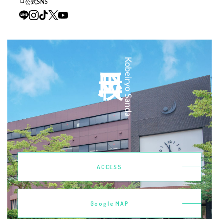
公式SNS
三田校
Kobeiryo Sanda
ACCESS
Google MAP