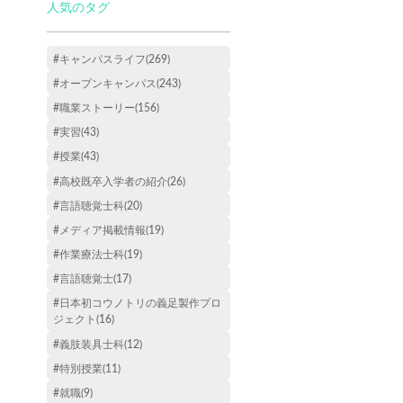
人気のタグ
#キャンパスライフ(269)
#オープンキャンパス(243)
#職業ストーリー(156)
#実習(43)
#授業(43)
#高校既卒入学者の紹介(26)
#言語聴覚士科(20)
#メディア掲載情報(19)
#作業療法士科(19)
#言語聴覚士(17)
#日本初コウノトリの義足製作プロ
ジェクト(16)
#義肢装具士科(12)
#特別授業(11)
#就職(9)