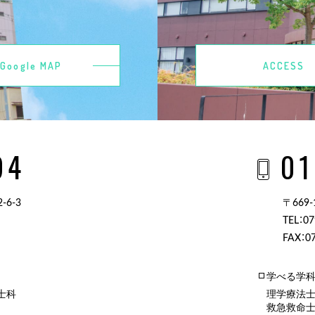
Google MAP
ACCESS
94
01
6-3
〒669
TEL：07
FAX：07
学べる学
士科
理学療法
救急救命