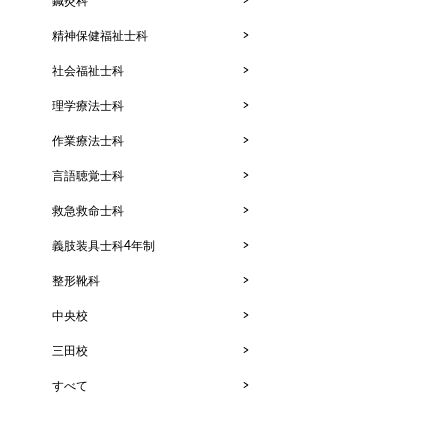
鍼灸科
精神保健福祉士科
社会福祉士科
理学療法士科
作業療法士科
言語聴覚士科
救急救命士科
義肢装具士科4年制
整形靴科
中央校
三田校
すべて