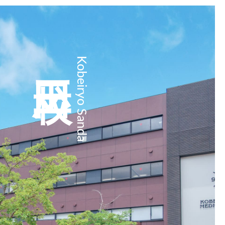
三田校
Kobeiryo Sanda