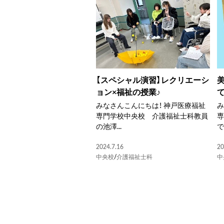
【スペシャル演習】レクリエーシ
ョン×福祉の授業♪
みなさんこんにちは！ 神戸医療福祉
み
専門学校中央校 介護福祉士科教員
の池澤...
で
2024.7.16
20
中央校
/
介護福祉士科
中