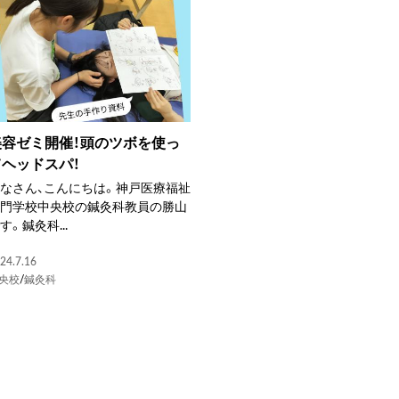
美容ゼミ開催！頭のツボを使っ
てヘッドスパ！
なさん、こんにちは。神戸医療福祉
専門学校中央校の鍼灸科教員の勝山
す。鍼灸科...
24.7.16
央校
/
鍼灸科