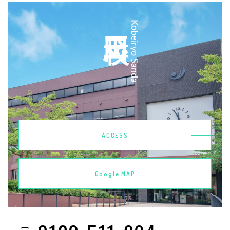
三田校
Kobeiryo Sanda
ACCESS
Google MAP