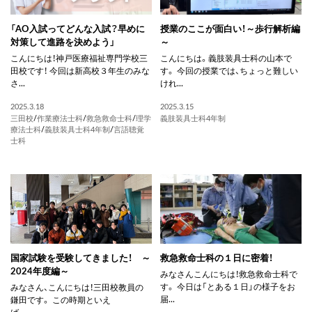
「AO入試ってどんな入試？早めに
授業のここが面白い！～歩行解析編
対策して進路を決めよう」
～
こんにちは！神戸医療福祉専門学校三
こんにちは。義肢装具士科の山本で
田校です！ 今回は新高校３年生のみな
す。 今回の授業では、ちょっと難しい
さ...
けれ...
2025.3.18
2025.3.15
三田校
/
作業療法士科
/
救急救命士科
/
理学
義肢装具士科4年制
療法士科
/
義肢装具士科4年制
/
言語聴覚
士科
国家試験を受験してきました！ ～
救急救命士科の１日に密着！
2024年度編～
みなさんこんにちは！救急救命士科で
す。 今日は「とある１日」の様子をお
みなさん、こんにちは！三田校教員の
届...
鎌田です。 この時期といえ