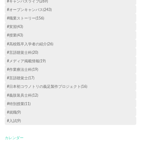
#キャンパスライフ(269)
#オープンキャンパス(243)
#職業ストーリー(156)
#実習(43)
#授業(43)
#高校既卒入学者の紹介(26)
#言語聴覚士科(20)
#メディア掲載情報(19)
#作業療法士科(19)
#言語聴覚士(17)
#日本初コウノトリの義足製作プロジェクト(16)
#義肢装具士科(12)
#特別授業(11)
#就職(9)
#入試(9)
カレンダー