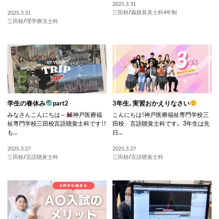
2025.3.31
三田校
/
義肢装具士科4年制
2025.3.31
三田校
/
理学療法士科
学生の春休み
part2
3年生、実習おかえりなさい
みなさんこんにちは～
神戸医療福
こんにちは！神戸医療福祉専門学校三
祉専門学校三田校言語聴覚士科です！！
田校 言語聴覚士科です。 3年生は先
も...
日...
2025.3.27
2025.3.27
三田校
/
言語聴覚士科
三田校
/
言語聴覚士科