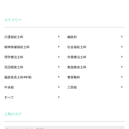
カテゴリー
介護福祉士科
鍼灸科
精神保健福祉士科
社会福祉士科
理学療法士科
作業療法士科
言語聴覚士科
救急救命士科
義肢装具士科4年制
整形靴科
中央校
三田校
すべて
人気のタグ