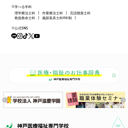
学べる学科
理学療法士科
作業療法士科
言語聴覚士科
救急救命士科
義肢装具士科4年制
公式SNS