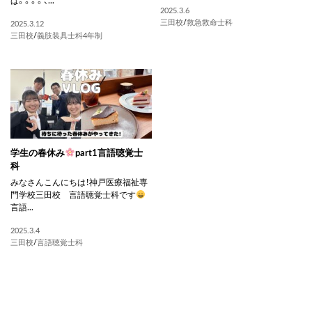
ば。。。。、...
2025.3.6
三田校
/
救急救命士科
2025.3.12
三田校
/
義肢装具士科4年制
学生の春休み
part1言語聴覚士
科
みなさんこんにちは！神戸医療福祉専
門学校三田校 言語聴覚士科です
言語...
2025.3.4
三田校
/
言語聴覚士科