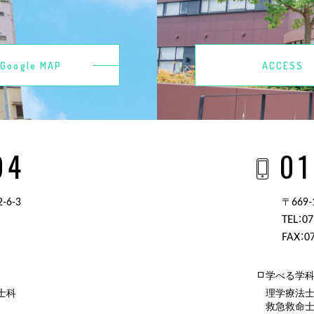
Google MAP
ACCESS
94
01
6-3
〒669
TEL：07
FAX：07
学べる学
士科
理学療法
救急救命