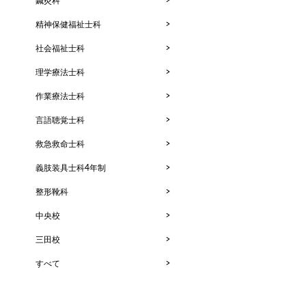
鍼灸科
精神保健福祉士科
社会福祉士科
理学療法士科
作業療法士科
言語聴覚士科
救急救命士科
義肢装具士科4年制
整形靴科
中央校
三田校
すべて