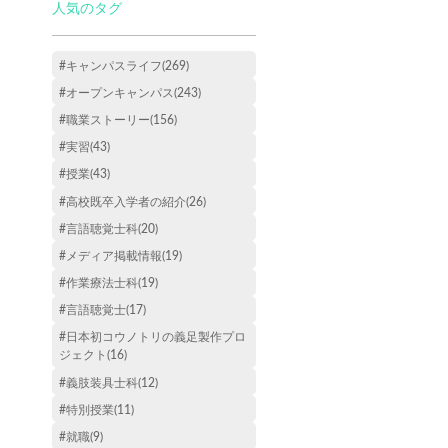
人気のタグ
#キャンパスライフ(269)
#オープンキャンパス(243)
#職業ストーリー(156)
#実習(43)
#授業(43)
#高校既卒入学者の紹介(26)
#言語聴覚士科(20)
#メディア掲載情報(19)
#作業療法士科(19)
#言語聴覚士(17)
#日本初コウノトリの義足製作プロ
ジェクト(16)
#義肢装具士科(12)
#特別授業(11)
#就職(9)