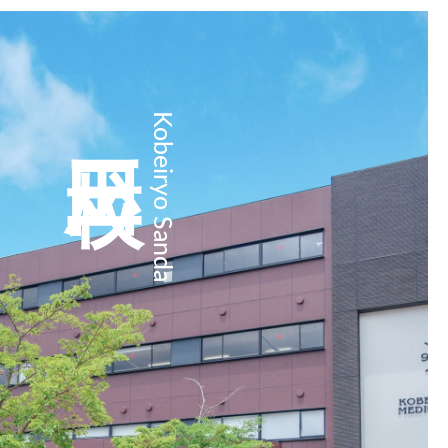
三田校
Kobeiryo Sanda