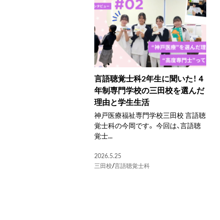
言語聴覚士科2年生に聞いた！４
年制専門学校の三田校を選んだ
理由と学生生活
神戸医療福祉専門学校三田校 言語聴
覚士科の今岡です。 今回は、言語聴
覚士...
2026.5.25
三田校
/
言語聴覚士科