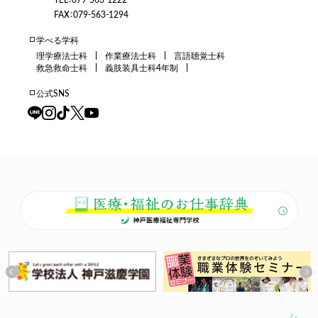
FAX：079-563-1294
学べる学科
理学療法士科
作業療法士科
言語聴覚士科
救急救命士科
義肢装具士科4年制
公式SNS