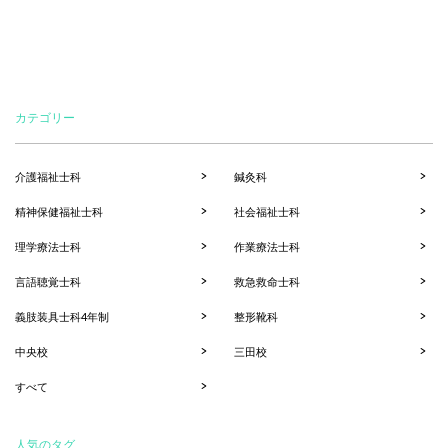
カテゴリー
介護福祉士科
鍼灸科
精神保健福祉士科
社会福祉士科
理学療法士科
作業療法士科
言語聴覚士科
救急救命士科
義肢装具士科4年制
整形靴科
中央校
三田校
すべて
人気のタグ