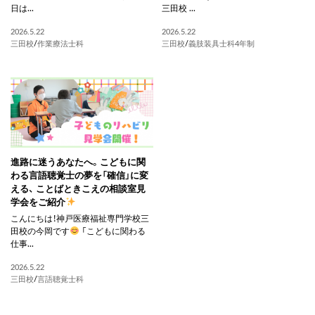
日は...
三田校 ...
2026.5.22
2026.5.22
三田校
/
作業療法士科
三田校
/
義肢装具士科4年制
進路に迷うあなたへ。こどもに関
わる言語聴覚士の夢を「確信」に変
える、 ことばときこえの相談室見
学会をご紹介
こんにちは！神戸医療福祉専門学校三
田校の今岡です
「こどもに関わる
仕事...
2026.5.22
三田校
/
言語聴覚士科