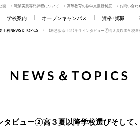
公開
職業実践専門課程について
高等教育の修学支援新制度
お問い合わ
学校案内
オープンキャンパス
資格・就職
士科NEWS＆TOPICS
【救急救命士科】学生インタビュー②高３夏以降学校選
NEWS＆TOPICS
インタビュー②高３夏以降学校選びそして、