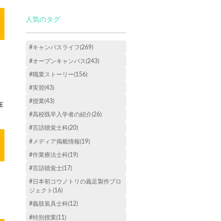
人気のタグ
#キャンパスライフ(269)
#オープンキャンパス(243)
#職業ストーリー(156)
#実習(43)
#授業(43)
在
#高校既卒入学者の紹介(26)
#言語聴覚士科(20)
#メディア掲載情報(19)
#作業療法士科(19)
#言語聴覚士(17)
#日本初コウノトリの義足製作プロ
ジェクト(16)
#義肢装具士科(12)
#特別授業(11)