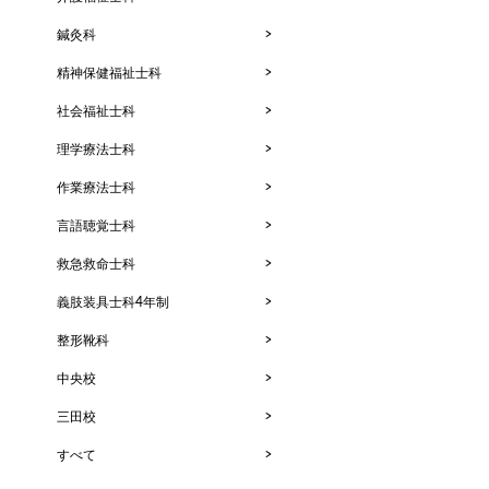
鍼灸科
精神保健福祉士科
社会福祉士科
理学療法士科
作業療法士科
言語聴覚士科
救急救命士科
義肢装具士科4年制
整形靴科
中央校
三田校
すべて