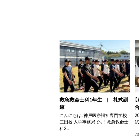
救急救命士科1年生 | 礼式訓
練
合
こんにちは、神戸医療福祉専門学校
2
三田校 入学事務局です！ 救急救命士
試
科2...
20