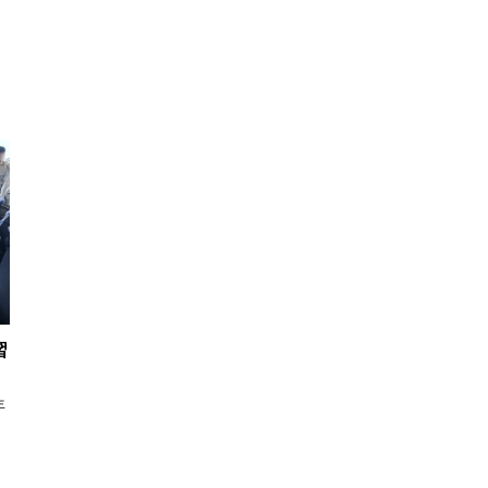
習
年
。