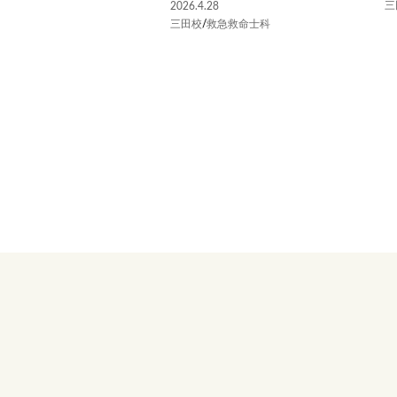
三
2026.4.28
三田校
/
救急救命士科