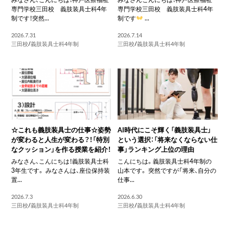
専門学校三田校 義肢装具士科4年
専門学校三田校 義肢装具士科4年
制です！突然...
制です
...
2026.7.31
2026.7.14
三田校
/
義肢装具士科4年制
三田校
/
義肢装具士科4年制
☆これも義肢装具士の仕事☆姿勢
AI時代にこそ輝く「義肢装具士」
が変わると人生が変わる？！「特別
という選択：「将来なくならない仕
なクッション」を作る授業を紹介！
事」ランキング上位の理由
みなさん、こんにちは！義肢装具士科
こんにちは。義肢装具士科4年制の
3年生です。 みなさんは、座位保持装
山本です。 突然ですが「将来、自分の
置...
仕事...
2026.7.3
2026.6.30
三田校
/
義肢装具士科4年制
三田校
/
義肢装具士科4年制