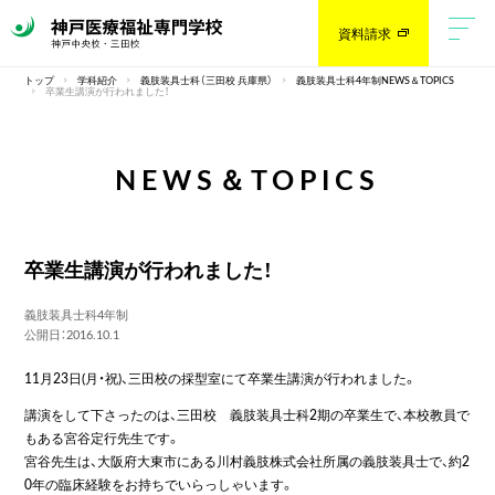
資料請求
トップ
学科紹介
義肢装具士科（三田校 兵庫県）
義肢装具士科4年制NEWS＆TOPICS
卒業生講演が行われました！
NEWS＆TOPICS
卒業生講演が行われました！
義肢装具士科4年制
公開日：2016.10.1
11月23日(月・祝)、三田校の採型室にて卒業生講演が行われました。
講演をして下さったのは、三田校 義肢装具士科2期の卒業生で、本校教員で
もある宮谷定行先生です。
宮谷先生は、大阪府大東市にある川村義肢株式会社所属の義肢装具士で、約2
0年の臨床経験をお持ちでいらっしゃいます。