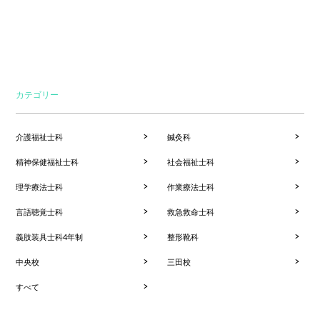
カテゴリー
介護福祉士科
鍼灸科
精神保健福祉士科
社会福祉士科
理学療法士科
作業療法士科
言語聴覚士科
救急救命士科
義肢装具士科4年制
整形靴科
中央校
三田校
すべて