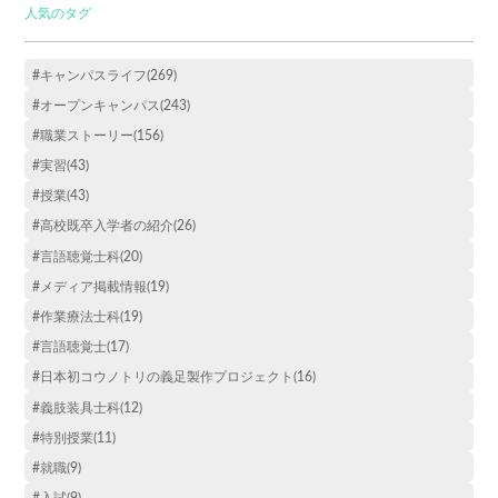
人気のタグ
#キャンパスライフ(269)
#オープンキャンパス(243)
#職業ストーリー(156)
#実習(43)
#授業(43)
#高校既卒入学者の紹介(26)
#言語聴覚士科(20)
#メディア掲載情報(19)
#作業療法士科(19)
#言語聴覚士(17)
#日本初コウノトリの義足製作プロジェクト(16)
#義肢装具士科(12)
#特別授業(11)
#就職(9)
#入試(9)