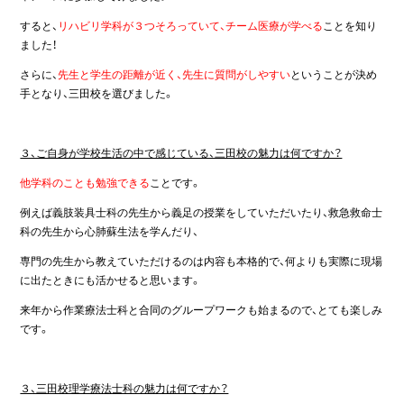
すると、
リハビリ学科が３つそろっていて、チーム医療が学べる
ことを知り
ました！
さらに、
先生と学生の距離が近く、先生に質問がしやすい
ということが決め
手となり、三田校を選びました。
３、ご自身が学校生活の中で感じている、三田校の魅力は何ですか？
他学科のことも勉強できる
ことです。
例えば義肢装具士科の先生から義足の授業をしていただいたり、救急救命士
科の先生から心肺蘇生法を学んだり、
専門の先生から教えていただけるのは内容も本格的で、何よりも実際に現場
に出たときにも活かせると思います。
来年から作業療法士科と合同のグループワークも始まるので、とても楽しみ
です。
３、三田校理学療法士科の魅力は何ですか？