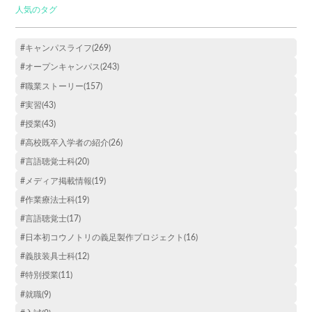
人気のタグ
#キャンパスライフ(269)
#オープンキャンパス(243)
#職業ストーリー(157)
#実習(43)
#授業(43)
#高校既卒入学者の紹介(26)
#言語聴覚士科(20)
#メディア掲載情報(19)
#作業療法士科(19)
#言語聴覚士(17)
#日本初コウノトリの義足製作プロジェクト(16)
#義肢装具士科(12)
#特別授業(11)
#就職(9)