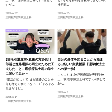
すが、...
神戸医...
2026.6.29
2026.6.25
三田校
/
理学療法士科
三田校
/
理学療法士科
【部活引退直前・直後の方必見！】
自分の身体を知ることから始ま
部活と進路選択の両立のために工
る、楽しい実践授業！【理学療法士
夫したこと～理学療法士科の学生
への第一歩】
に聞いてみた～
こんにちは、神戸医療福祉専門学校
三田校 理学療法士科です♪ 入学して
「部活が忙しくて、まだ進路のことを
2か...
何も考えられていない…」「そろそろ
引退だけど...
2026.6.7
三田校
/
理学療法士科
2026.6.14
三田校
/
理学療法士科