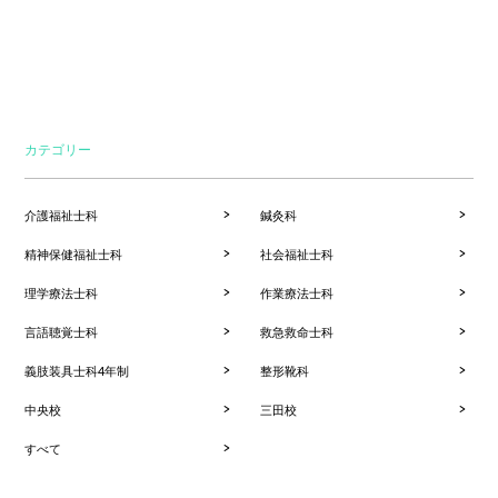
カテゴリー
介護福祉士科
鍼灸科
精神保健福祉士科
社会福祉士科
理学療法士科
作業療法士科
言語聴覚士科
救急救命士科
義肢装具士科4年制
整形靴科
中央校
三田校
すべて