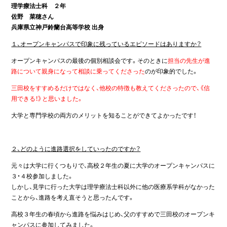
理学療法士科 ２年
佐野 菜穂さん
兵庫県立神戸鈴蘭台高等学校 出身
１、オープンキャンパスで印象に残っているエピソードはありますか？
オープンキャンパスの最後の個別相談会です。そのときに
担当の先生が進
路について親身になって相談に乗ってくださった
のが印象的でした。
三田校をすすめるだけではなく、他校の特徴も教えてくださったので、《信
用できる！》と思いました。
大学と専門学校の両方のメリットを知ることができてよかったです！
２、どのように進路選択をしていったのですか？
元々は大学に行くつもりで、高校２年生の夏に大学のオープンキャンパスに
３・４校参加しました。
しかし、見学に行った大学は理学療法士科以外に他の医療系学科がなかった
ことから、進路を考え直そうと思ったんです。
高校３年生の春頃から進路を悩みはじめ、父のすすめで三田校のオープンキ
ャンパスに参加してみました。