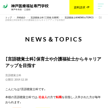
資料請求
トップ
学科紹介
言語聴覚士科（三田校 兵庫県）
言語聴覚士科NEWS＆TOPICS
【言
語聴覚士科】保育士や介護福祉士からキャリアアップを目指す
NEWS＆TOPICS
【言語聴覚士科】保育士や介護福祉士からキャリア
アップを目指す
言語聴覚士科
公開日：2019.12.18
こんにちは！言語聴覚士科です。
本校の言語聴覚士科では、
社会人
の方で
転職
を目指し、入学された方が毎年
おられます。