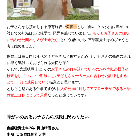
お子さんをお預かりする療育施設で
保育士
として働いていたとき、障がいに
対しての知識はほぼ独学で、限界を感じていました。
もっとお子さんの症状
に合わせた関わり方が出来たら
、という思いから、言語聴覚士をめざそうと
考え始めました。
保育士は毎日同じ年代の子どもさんと接するため、子どもさんの発達の遅れ
に早く気付いてあげられる大切な存在。
そして、言語聴覚士は、その
お子さんの何が遅れているのかを実際の様子や
検査をしていく中で明確にし、子どもさん一人一人に合わせた訓練をするこ
とで、一緒に成長していく
職業だと思います。
どちらも魅力ある仕事ですが、
個人の発達に対してアプローチができる言語
聴覚士は私にとって天職
だったと感じています。
障がいのあるお子さんの成長に関わりたい
言語聴覚士科2年 梶山晴香さん
出身：大阪成蹊短期大学