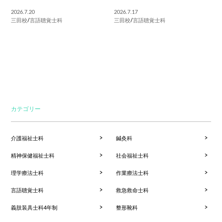
2026.7.20
2026.7.17
三田校
/
言語聴覚士科
三田校
/
言語聴覚士科
カテゴリー
介護福祉士科
鍼灸科
精神保健福祉士科
社会福祉士科
理学療法士科
作業療法士科
言語聴覚士科
救急救命士科
義肢装具士科4年制
整形靴科