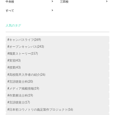
中央校
三田校
すべて
人気のタグ
#キャンパスライフ(269)
#オープンキャンパス(243)
#職業ストーリー(157)
#実習(43)
#授業(43)
#高校既卒入学者の紹介(26)
#言語聴覚士科(20)
#メディア掲載情報(19)
#作業療法士科(19)
#言語聴覚士(17)
#日本初コウノトリの義足製作プロジェクト(16)