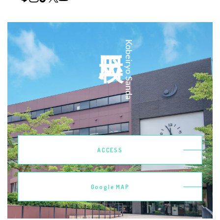
三田校
Kobeiryo Sanda
ACCESS
Google MAP