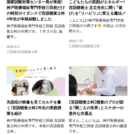
国家試験対策センター長が来校！
こどもたちの笑顔がエネルギー！
神戸医療福祉専門学校三田校だけ
言語聴覚士 足立先生に聞く「遊
の特別ガイダンスで言語聴覚士科
び」を「リハビリ」に変える魔法🪄
4年生が本格始動しました
こんにちは！神戸医療福祉専門学校
三田校の小西です
今回は、小児分
神戸医療福祉専門学校三田校 言語聴
野のス...
覚士科の今岡です。 ７月３０日、滋
慶学...
2026.7.27
三田校
/
言語聴覚士科
2026.8.3
三田校
/
言語聴覚士科
失語症の映像を見てカルテを書
【言語聴覚士科】聴覚のプロが語
く！言語聴覚士科2年生の実践授
る「聞こえの世界」とスケボーの
業を紹介
意外な共通点
神戸医療福祉専門学校三田校 言語聴
皆さん、こんにちは。 神戸医療福祉
覚士科の今岡です。 本校の言語聴覚
専門学校三田校 言語聴覚士科の藤原
士科...
です...