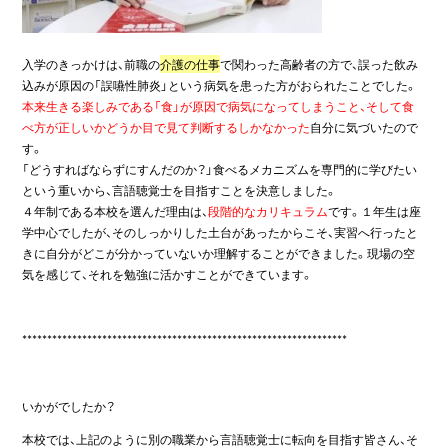
入学のきっかけは、前職の
介護の仕事
で関わった高齢者の方で、誤った飲み
込みが原因の「誤嚥性肺炎」という病気を患った方がおられたことでした。
本来生きる楽しみである「食」が原因で病気になってしまうこと、そして食
べ方が正しいかどうか目で見て判断するしかなかった
自分に気づいたので
す。
「どうすればならずにすんだのか？」食べるメカニズムを専門的に学びたい
という重いから、言語聴覚士を目指すことを決意しました。
４年制である本校を選んだ理由は、
段階的なカリキュラム
です。１年生は座
学中心でしたが、そのしっかりした土台があったからこそ、実習へ行ったと
きに自分がどこが分かっていないか理解することができました。現場の空
気を感じて、それを勉強に活かすことができています。
*****************************************************************
いかがでしたか？
本校では、上記のように
別の職業から言語聴覚士に転向を目指す皆さん、そ