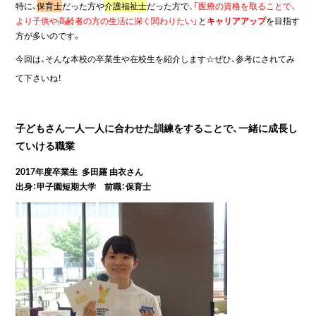
特に、
保育士
だった方や
介護福祉士
だった方で
、「医療の資格を取ることで、
より子供や高齢者の方の生活に深く関わりたい」
と
キャリアアップ
を目指す
方が多いのです。
今回は、そんな本校の卒業生や在校生を紹介します☆ぜひ、参考にされてみ
て下さいね！
子どもさん一人一人に合わせた訓練をすることで、一緒に成長し
ていける職業
2017年度卒業生 多田羅 由衣さん
出身：甲子園短期大学 前職：保育士