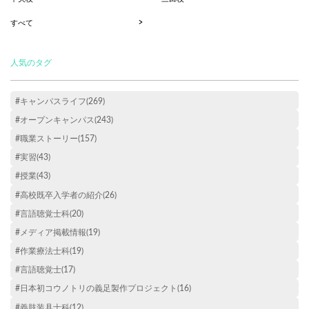
すべて
人気のタグ
#キャンパスライフ(269)
#オープンキャンパス(243)
#職業ストーリー(157)
#実習(43)
#授業(43)
#高校既卒入学者の紹介(26)
#言語聴覚士科(20)
#メディア掲載情報(19)
#作業療法士科(19)
#言語聴覚士(17)
#日本初コウノトリの義足製作プロジェクト(16)
#義肢装具士科(12)