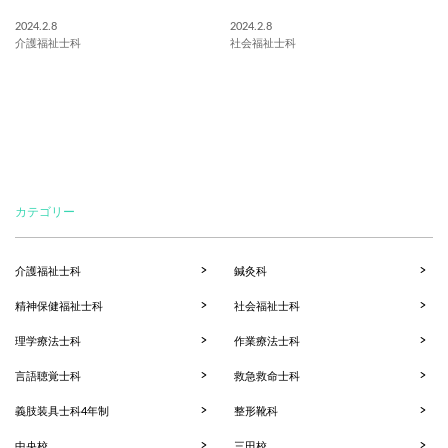
2024.2.8
2024.2.8
介護福祉士科
社会福祉士科
カテゴリー
介護福祉士科
鍼灸科
精神保健福祉士科
社会福祉士科
理学療法士科
作業療法士科
言語聴覚士科
救急救命士科
義肢装具士科4年制
整形靴科
中央校
三田校