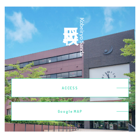
三田校
Kobeiryo Sanda
ACCESS
Google MAP