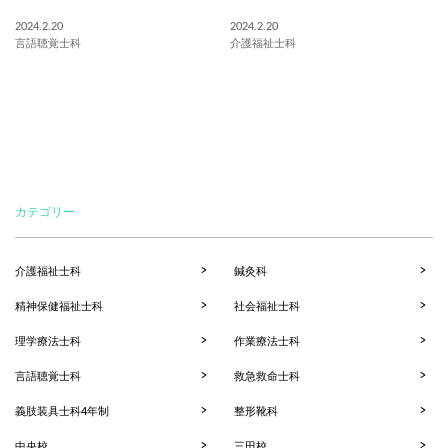
2024.2.20
2024.2.20
言語聴覚士科
介護福祉士科
カテゴリー
介護福祉士科
鍼灸科
精神保健福祉士科
社会福祉士科
理学療法士科
作業療法士科
言語聴覚士科
救急救命士科
義肢装具士科4年制
整形靴科
中央校
三田校