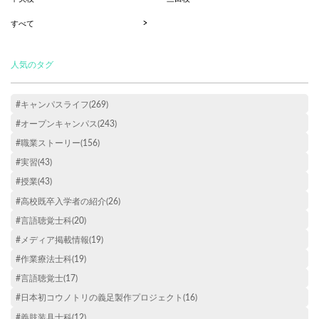
すべて
人気のタグ
#キャンパスライフ(269)
#オープンキャンパス(243)
#職業ストーリー(156)
#実習(43)
#授業(43)
#高校既卒入学者の紹介(26)
#言語聴覚士科(20)
#メディア掲載情報(19)
#作業療法士科(19)
#言語聴覚士(17)
#日本初コウノトリの義足製作プロジェクト(16)
#義肢装具士科(12)