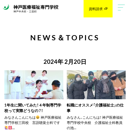
資料請求
NEWS＆TOPICS
2024年 2月20日
1年生に聞いてみた！４年制専門学
転職にオススメ「介護福祉士」の仕
校って実際どうなの？！
事
みなさんこんにちは
神戸医療福祉
みなさん、こんにちは！ 神戸医療福祉
専門学校三田校 言語聴覚士科です
専門学校中央校 介護福祉士科教員
...
の池...