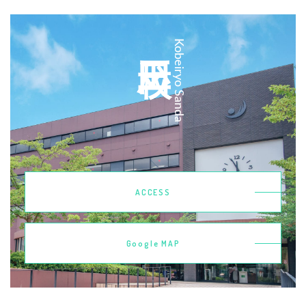
三田校
Kobeiryo Sanda
ACCESS
Google MAP