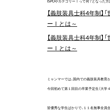
ISPOやカテゴリーⅠって何？となった
【義肢装具士科4年制】
ーⅠとは～
【義肢装具士科4年制】
ーⅠとは～
ミャンマーでは、国内での義肢装具教育
今回初めて第１回目の卒業予定生（大学
皆優秀な学生ばかりで、１１名無事全員