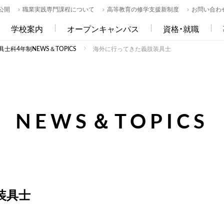
公開
職業実践専門課程について
高等教育の修学支援新制度
お問い合わ
学校案内
オープンキャンパス
資格・就職
士科4年制NEWS＆TOPICS
海外に行ってきた義肢装具士
NEWS＆TOPICS
装具士