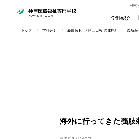
情報
学科紹介
トップ
学科紹介
義肢装具士科（三田校 兵庫県）
義肢装具
海外に行ってきた義肢
義肢装具士科4年制