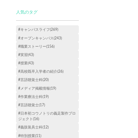
人気のタグ
#キャンパスライフ(269)
#オープンキャンパス(243)
#職業ストーリー(156)
#実習(43)
#授業(43)
#高校既卒入学者の紹介(26)
#言語聴覚士科(20)
#メディア掲載情報(19)
#作業療法士科(19)
#言語聴覚士(17)
#日本初コウノトリの義足製作プロ
ジェクト(16)
#義肢装具士科(12)
#特別授業(11)