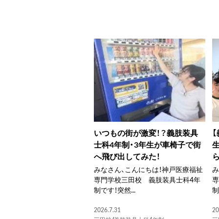
いつもの街が激変！？義肢装具
士科4年制・3年生が車椅子で街
へ飛び出してみた！
みなさん、こんにちは！神戸医療福祉
み
専門学校三田校 義肢装具士科4年
専
制です！突然...
2026.7.31
20