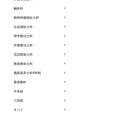
鍼灸科
精神保健福祉士科
社会福祉士科
理学療法士科
作業療法士科
言語聴覚士科
救急救命士科
義肢装具士科4年制
整形靴科
中央校
三田校
すべて