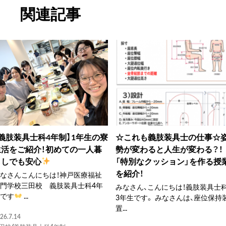
関連記事
【義肢装具士科4年制】1年生の寮
☆これも義肢装具士の仕事☆
生活をご紹介！初めての一人暮
勢が変わると人生が変わる？！
らしでも安心
「特別なクッション」を作る授
を紹介！
なさんこんにちは！神戸医療福祉
門学校三田校 義肢装具士科4年
みなさん、こんにちは！義肢装具士
制です
...
3年生です。 みなさんは、座位保持
置...
26.7.14