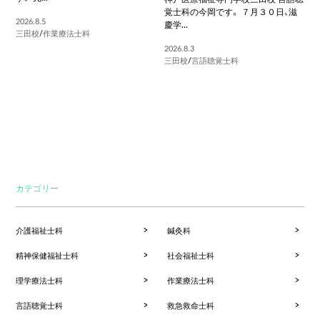
覚士科の今岡です。 ７月３０日、滋
2026.8.5
慶学...
三田校
/
作業療法士科
2026.8.3
三田校
/
言語聴覚士科
カテゴリー
介護福祉士科
鍼灸科
精神保健福祉士科
社会福祉士科
理学療法士科
作業療法士科
言語聴覚士科
救急救命士科