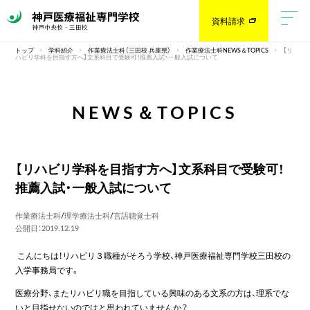
資料請求
トップ
学科紹介
作業療法士科（三田校 兵庫県）
作業療法士科NEWS＆TOPICS
【リ
ハビリ学科を目指す方へ】文系科目で受験可！推薦入試・一般入試について
NEWS＆TOPICS
【リハビリ学科を目指す方へ】文系科目で受験可！
推薦入試・一般入試について
作業療法士科
/
理学療法士科
/
言語聴覚士科
公開日：2019.12.19
こんにちは！リハビリ３職種がそろう学校、神戸医療福祉専門学校三田校の
入学事務局です。
医療分野、またリハビリ職を目指している興味のある文系の方は、理系でな
いと目指せないのではと思われていませんか？