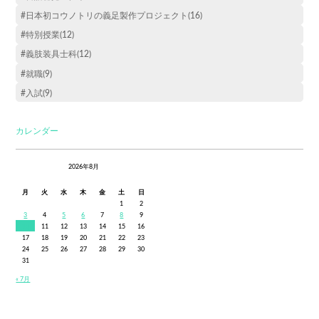
#日本初コウノトリの義足製作プロジェクト(16)
#特別授業(12)
#義肢装具士科(12)
#就職(9)
#入試(9)
カレンダー
2026年8月
月
火
水
木
金
土
日
1
2
3
4
5
6
7
8
9
10
11
12
13
14
15
16
17
18
19
20
21
22
23
24
25
26
27
28
29
30
31
« 7月