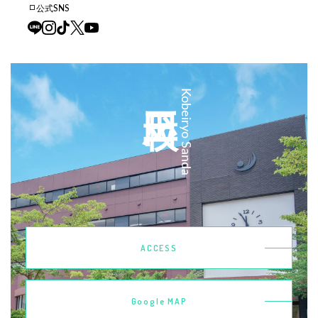
公式SNS
三田校
Kobeiryo Sanda
ACCESS
Google MAP