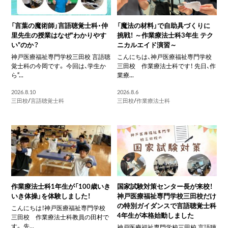
「言葉の魔術師」言語聴覚士科・仲
「魔法の材料」で自助具づくりに
里先生の授業はなぜ“わかりやす
挑戦！ ～作業療法士科3年生 テク
い”のか？
ニカルエイド演習～
神戸医療福祉専門学校三田校 言語聴
こんにちは、神戸医療福祉専門学校
覚士科の今岡です。 今回は、学生か
三田校 作業療法士科です！ 先日、作
ら“...
業療...
2026.8.10
2026.8.6
三田校
/
言語聴覚士科
三田校
/
作業療法士科
作業療法士科1年生が「100歳いき
国家試験対策センター長が来校！
いき体操」を体験しました！
神戸医療福祉専門学校三田校だけ
の特別ガイダンスで言語聴覚士科
こんにちは！神戸医療福祉専門学校
4年生が本格始動しました
三田校 作業療法士科教員の田村で
す。 先...
神戸医療福祉専門学校三田校 言語聴