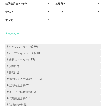
義肢装具士科4年制
整形靴科
中央校
三田校
すべて
人気のタグ
#キャンパスライフ(269)
#オープンキャンパス(243)
#職業ストーリー(157)
#授業(44)
#実習(43)
#高校既卒入学者の紹介(26)
#言語聴覚士科(21)
#メディア掲載情報(19)
#作業療法士科(19)
#言語聴覚士(18)