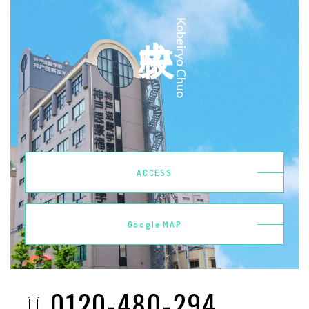
中央校
Kobeiryo Chuo
ACCESS
Google MAP
0120-480-294