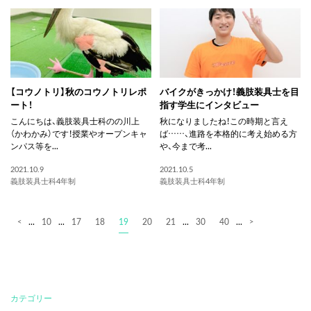
【コウノトリ】秋のコウノトリレポ
バイクがきっかけ！義肢装具士を目
ート！
指す学生にインタビュー
こんにちは、義肢装具士科のの川上
秋になりましたね！この時期と言え
（かわかみ）です！授業やオープンキャ
ば……、進路を本格的に考え始める方
ンパス等を...
や、今まで考...
2021.10.9
2021.10.5
義肢装具士科4年制
義肢装具士科4年制
...
10
...
17
18
19
20
21
...
30
40
...
<
>
カテゴリー