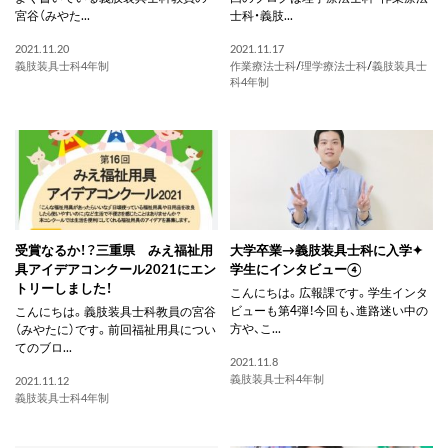
宮谷（みやた...
士科・義肢...
2021.11.20
2021.11.17
義肢装具士科4年制
作業療法士科
/
理学療法士科
/
義肢装具士
科4年制
受賞なるか！？三重県 みえ福祉用
大学卒業→義肢装具士科に入学✦
具アイデアコンクール2021にエン
学生にインタビュー④
トリーしました！
こんにちは。広報課です。学生インタ
ビューも第4弾！今回も、進路迷い中の
こんにちは。義肢装具士科教員の宮谷
方や、こ...
（みやたに）です。前回福祉用具につい
てのブロ...
2021.11.8
義肢装具士科4年制
2021.11.12
義肢装具士科4年制