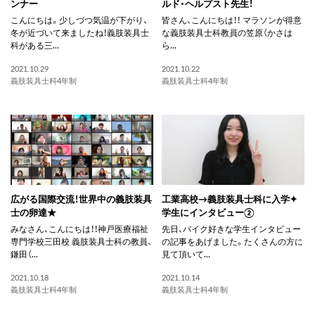
ンナー
ルド・ヘルプスト先生！
こんにちは。少しづつ気温が下がり、
皆さん、こんにちは！！ マラソンが得意
冬が近づいて来ましたね！義肢装具士
な義肢装具士科教員の笠原（かさは
科がある三...
ら...
2021.10.29
2021.10.22
義肢装具士科4年制
義肢装具士科4年制
広がる国際交流！世界中の義肢装具
工業高校→義肢装具士科に入学✦
士の卵達★
学生にインタビュー②
みなさん、こんにちは！！神戸医療福祉
先日、バイク好きな学生インタビュー
専門学校三田校 義肢装具士科の教員、
の記事をあげました。たくさんの方に
鎌田（...
見て頂いて...
2021.10.18
2021.10.14
義肢装具士科4年制
義肢装具士科4年制