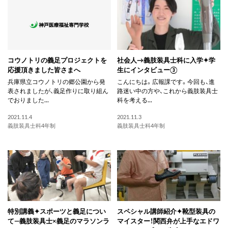
コウノトリの義足プロジェクトを
社会人→義肢装具士科に入学✦学
応援頂きました皆さまへ
生にインタビュー③
兵庫県立コウノトリの郷公園から発
こんにちは。広報課です。今回も、進
表されましたが、義足作りに取り組ん
路迷い中の方や、これから義肢装具士
でおりました...
科を考える...
2021.11.4
2021.11.3
義肢装具士科4年制
義肢装具士科4年制
特別講義✦スポーツと義足につい
スペシャル講師紹介✦靴型装具の
て―義肢装具士×義足のマラソンラ
マイスター！関西弁が上手なエドワ