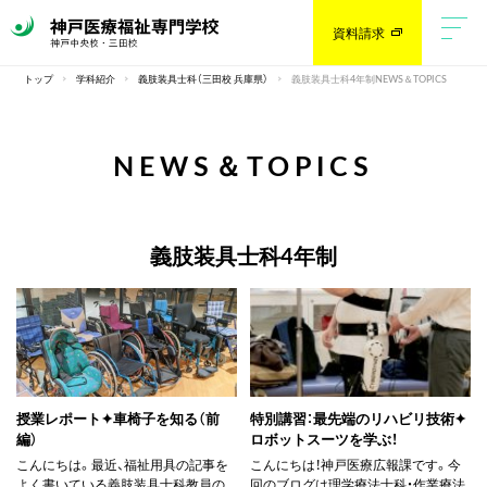
資料請求
トップ
学科紹介
義肢装具士科（三田校 兵庫県）
義肢装具士科4年制NEWS＆TOPICS
NEWS＆TOPICS
義肢装具士科4年制
授業レポート✦車椅子を知る（前
特別講習：最先端のリハビリ技術✦
編）
ロボットスーツを学ぶ！
こんにちは。最近、福祉用具の記事を
こんにちは！神戸医療広報課です。今
よく書いている義肢装具士科教員の
回のブログは理学療法士科・作業療法