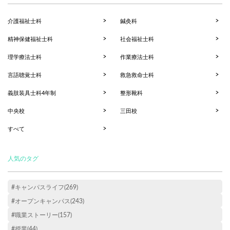
介護福祉士科
鍼灸科
精神保健福祉士科
社会福祉士科
理学療法士科
作業療法士科
言語聴覚士科
救急救命士科
義肢装具士科4年制
整形靴科
中央校
三田校
すべて
人気のタグ
#キャンパスライフ(269)
#オープンキャンパス(243)
#職業ストーリー(157)
#授業(44)