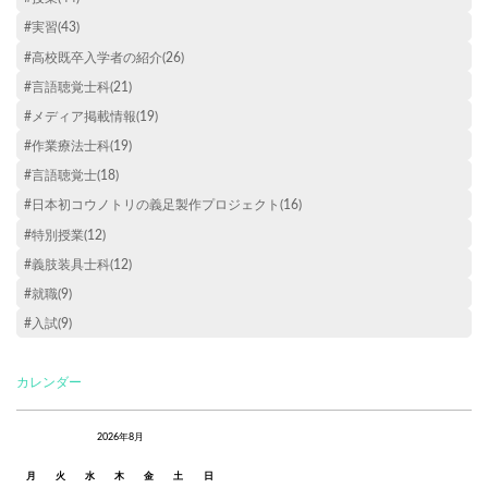
#実習(43)
#高校既卒入学者の紹介(26)
#言語聴覚士科(21)
#メディア掲載情報(19)
#作業療法士科(19)
#言語聴覚士(18)
#日本初コウノトリの義足製作プロジェクト(16)
#特別授業(12)
#義肢装具士科(12)
#就職(9)
#入試(9)
カレンダー
2026年8月
月
火
水
木
金
土
日